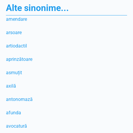
Alte sinonime...
amendare
arsoare
artiodactil
aprinzătoare
asmuțit
axilă
antonomază
afunda
avocatură