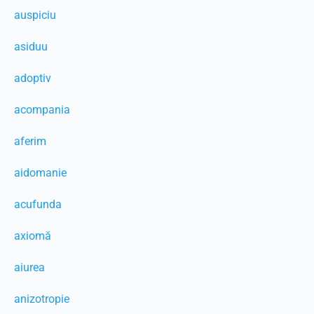
auspiciu
asiduu
adoptiv
acompania
aferim
aidomanie
acufunda
axiomă
aiurea
anizotropie