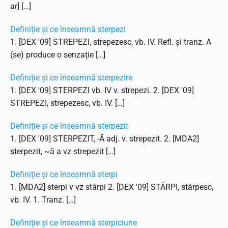
ar] […]
Definiție și ce înseamnă sterpezi
1. [DEX '09] STREPEZI, strepezesc, vb. IV. Refl. și tranz. A
(se) produce o senzație […]
Definiție și ce înseamnă sterpezire
1. [DEX '09] STERPEZI vb. IV v. strepezi. 2. [DEX '09]
STREPEZI, strepezesc, vb. IV. […]
Definiție și ce înseamnă sterpezit
1. [DEX '09] STERPEZIT, -Ă adj. v. strepezit. 2. [MDA2]
sterpezit, ~ă a vz strepezit […]
Definiție și ce înseamnă sterpi
1. [MDA2] sterpi v vz stârpi 2. [DEX '09] STÂRPI, stârpesc,
vb. IV. 1. Tranz. […]
Definiție și ce înseamnă sterpiciune