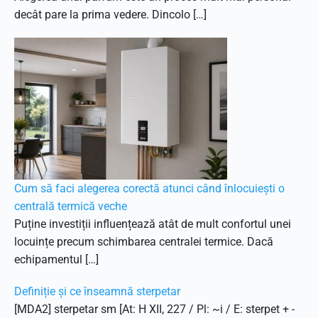
decât pare la prima vedere. Dincolo […]
Cum să faci alegerea corectă atunci când înlocuiești o
centrală termică veche
Puține investiții influențează atât de mult confortul unei
locuințe precum schimbarea centralei termice. Dacă
echipamentul […]
Definiție și ce înseamnă sterpetar
[MDA2] sterpetar sm [At: H XII, 227 / Pl: ~i / E: sterpet + -