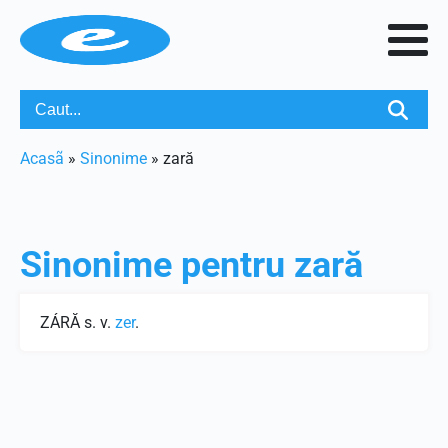
Acasã
»
Sinonime
»
zară
Sinonime pentru
zară
ZÁRĂ s. v.
zer
.