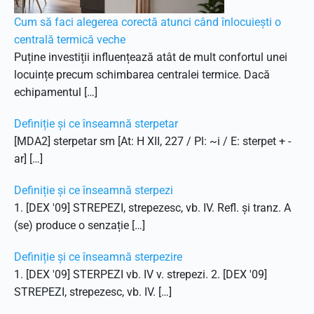
Cum să faci alegerea corectă atunci când înlocuiești o
centrală termică veche
Puține investiții influențează atât de mult confortul unei
locuințe precum schimbarea centralei termice. Dacă
echipamentul […]
Definiție și ce înseamnă sterpetar
[MDA2] sterpetar sm [At: H XII, 227 / Pl: ~i / E: sterpet + -
ar] […]
Definiție și ce înseamnă sterpezi
1. [DEX '09] STREPEZI, strepezesc, vb. IV. Refl. și tranz. A
(se) produce o senzație […]
Definiție și ce înseamnă sterpezire
1. [DEX '09] STERPEZI vb. IV v. strepezi. 2. [DEX '09]
STREPEZI, strepezesc, vb. IV. […]