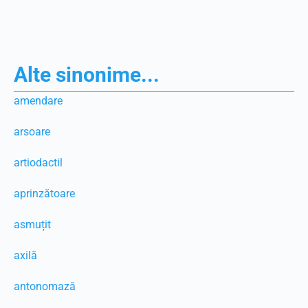
Alte sinonime...
amendare
arsoare
artiodactil
aprinzătoare
asmuțit
axilă
antonomază