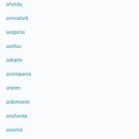
afunda
avocatură
auspiciu
asiduu
adoptiv
acompania
aferim
aidomanie
acufunda
axiomă