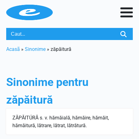
Acasã
»
Sinonime
»
zăpăitură
Sinonime pentru
zăpăitură
ZĂPĂITÚRĂ s. v. hămăială, hămăire, hămăit,
hămăitură, lătrare, lătrat, lătrătură.