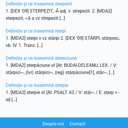
Definiție și ce înseamnă sterpezit
1. [DEX '09] STERPEZIT, -Ă adj. v. strepezit. 2. [MDA2]
sterpezit, ~ă a vz strepezit […]
Definiție și ce înseamnă sterpi
1. [MDA2] sterpi v vz stârpi 2. [DEX '09] STÂRPI, stârpesc,
vb. IV. 1. Tranz. […]
Definiție și ce înseamnă sterpiciune
1. [MDA2] sterpăciune sf [At: BUDAI-DELEANU, LEX. / V:
stârpici~, (îvr) stărpici~, (reg) stărpăciune[1], stăr~, […]
Definiție și ce înseamnă sterpie
1. [MDA2] sterpie sf [At: PSALT. 62 / V: stâr~ / E: sterp + -
ie] […]
Despre noi
Contact