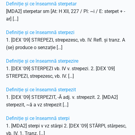
Definiție și ce înseamnă sterpetar
[MDA2] sterpetar sm [At: H XII, 227 / Pl: ~i / E: sterpet + -
ar] […]
Definiție și ce înseamnă sterpezi
1. [DEX '09] STREPEZI, strepezesc, vb. IV. Refl. și tranz. A
(se) produce o senzație […]
Definiție și ce înseamnă sterpezire
1. [DEX '09] STERPEZI vb. IV v. strepezi. 2. [DEX '09]
STREPEZI, strepezesc, vb. IV. […]
Definiție și ce înseamnă sterpezit
1. [DEX '09] STERPEZIT, -Ă adj. v. strepezit. 2. [MDA2]
sterpezit, ~ă a vz strepezit […]
Definiție și ce înseamnă sterpi
1. [MDA2] sterpi v vz stârpi 2. [DEX '09] STÂRPI, stârpesc,
vb. IV. 1. Tranz. […]