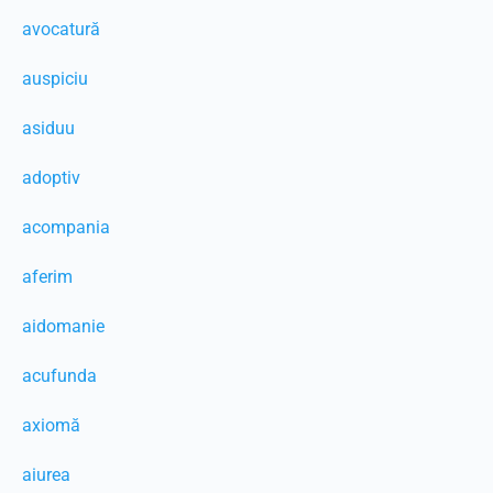
avocatură
auspiciu
asiduu
adoptiv
acompania
aferim
aidomanie
acufunda
axiomă
aiurea