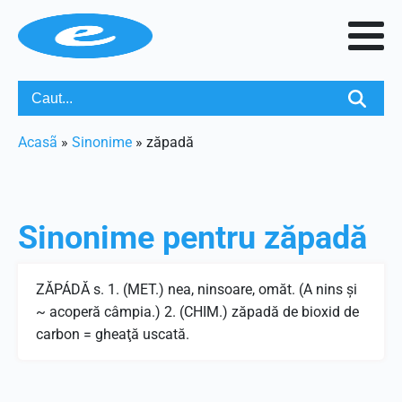
Acasã
»
Sinonime
»
zăpadă
Sinonime pentru
zăpadă
ZĂPÁDĂ s. 1. (MET.) nea, ninsoare, omăt. (A nins şi
~ acoperă câmpia.) 2. (CHIM.) zăpadă de bioxid de
carbon = gheaţă uscată.