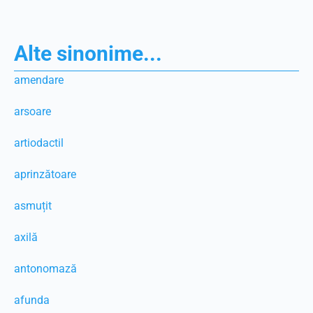
Alte sinonime...
amendare
arsoare
artiodactil
aprinzătoare
asmuțit
axilă
antonomază
afunda