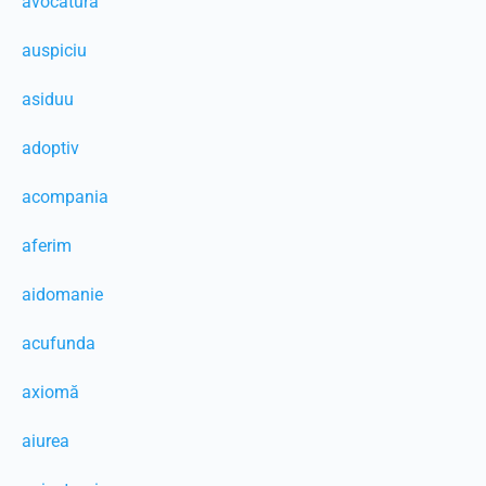
avocatură
auspiciu
asiduu
adoptiv
acompania
aferim
aidomanie
acufunda
axiomă
aiurea