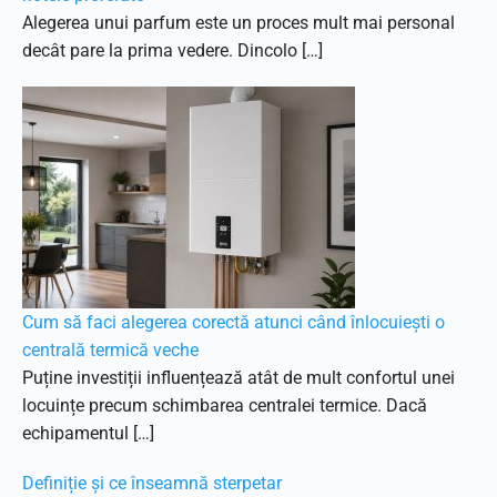
Alegerea unui parfum este un proces mult mai personal
decât pare la prima vedere. Dincolo […]
Cum să faci alegerea corectă atunci când înlocuiești o
centrală termică veche
Puține investiții influențează atât de mult confortul unei
locuințe precum schimbarea centralei termice. Dacă
echipamentul […]
Definiție și ce înseamnă sterpetar