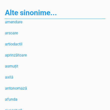
Alte sinonime...
amendare
arsoare
artiodactil
aprinzătoare
asmuțit
axilă
antonomază
afunda