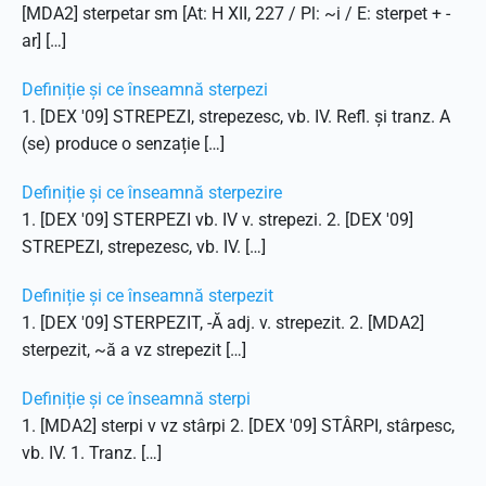
[MDA2] sterpetar sm [At: H XII, 227 / Pl: ~i / E: sterpet + -
ar] […]
Definiție și ce înseamnă sterpezi
1. [DEX '09] STREPEZI, strepezesc, vb. IV. Refl. și tranz. A
(se) produce o senzație […]
Definiție și ce înseamnă sterpezire
1. [DEX '09] STERPEZI vb. IV v. strepezi. 2. [DEX '09]
STREPEZI, strepezesc, vb. IV. […]
Definiție și ce înseamnă sterpezit
1. [DEX '09] STERPEZIT, -Ă adj. v. strepezit. 2. [MDA2]
sterpezit, ~ă a vz strepezit […]
Definiție și ce înseamnă sterpi
1. [MDA2] sterpi v vz stârpi 2. [DEX '09] STÂRPI, stârpesc,
vb. IV. 1. Tranz. […]