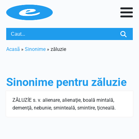
Acasã
»
Sinonime
»
zăluzie
Sinonime pentru
zăluzie
ZĂLUZÍE s. v. alienare, alienaţie, boală mintală,
demenţă, nebunie, sminteală, smintire, ţicneală.