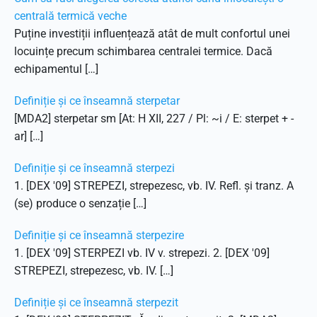
centrală termică veche
Puține investiții influențează atât de mult confortul unei
locuințe precum schimbarea centralei termice. Dacă
echipamentul […]
Definiție și ce înseamnă sterpetar
[MDA2] sterpetar sm [At: H XII, 227 / Pl: ~i / E: sterpet + -
ar] […]
Definiție și ce înseamnă sterpezi
1. [DEX '09] STREPEZI, strepezesc, vb. IV. Refl. și tranz. A
(se) produce o senzație […]
Definiție și ce înseamnă sterpezire
1. [DEX '09] STERPEZI vb. IV v. strepezi. 2. [DEX '09]
STREPEZI, strepezesc, vb. IV. […]
Definiție și ce înseamnă sterpezit