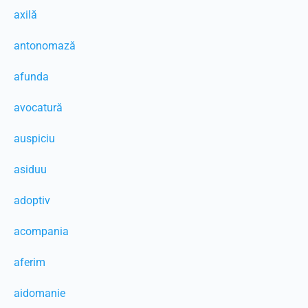
axilă
antonomază
afunda
avocatură
auspiciu
asiduu
adoptiv
acompania
aferim
aidomanie