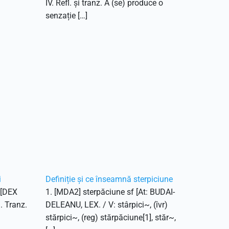
IV. Refl. și tranz. A (se) produce o
senzație […]
i
Definiție și ce înseamnă sterpiciune
. [DEX
1. [MDA2] sterpăciune sf [At: BUDAI-
1. Tranz.
DELEANU, LEX. / V: stârpici~, (îvr)
stărpici~, (reg) stărpăciune[1], stăr~,