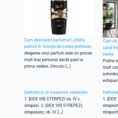
Cum descoperi parfumul Lattafa
Cum să f
potrivit în funcție de notele preferate
când înl
Alegerea unui parfum este un proces
veche
mult mai personal decât pare la
Puține i
prima vedere. Dincolo […]
mult con
schimbar
echipam
Definiție și ce înseamnă sterpezire
Definiți
1. [DEX '09] STERPEZI vb. IV v.
1. [DEX 
strepezi. 2. [DEX '09] STREPEZI,
strepezi
strepezesc, vb. IV. […]
strepezit