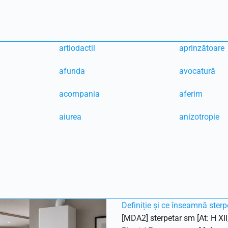
artiodactil
aprinzătoare
afunda
avocatură
acompania
aferim
aiurea
anizotropie
Definiție și ce înseamnă sterp
[MDA2] sterpetar sm [At: H XII