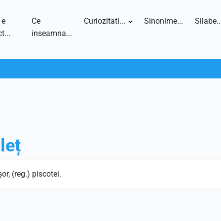
 e
Ce
Curiozitati...
Sinonime...
Silabe..
t...
inseamna...
leț
r, (reg.) piscotei.