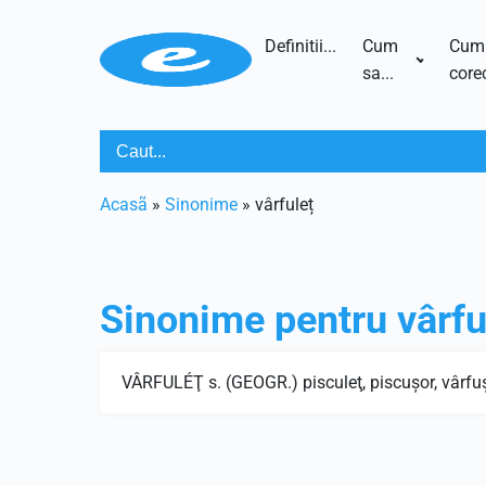
Definitii...
Cum
Cum
sa...
corec
Acasã
»
Sinonime
»
vârfuleț
Sinonime pentru
vârfu
VÂRFULÉŢ s. (GEOGR.) pisculeţ, piscuşor, vârfuşo