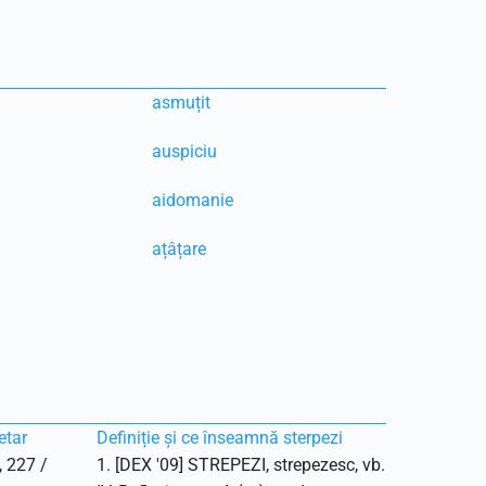
asmuțit
auspiciu
aidomanie
ațâțare
etar
Definiție și ce înseamnă sterpezi
, 227 /
1. [DEX '09] STREPEZI, strepezesc, vb.