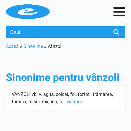
Acasã
»
Sinonime
»
vânzoli
Sinonime pentru
vânzoli
VÂNZOLÍ vb. v. agita, colcăi, foi, forfoti, frământa,
furnica, mişui, mişuna, roi,
viermui
.