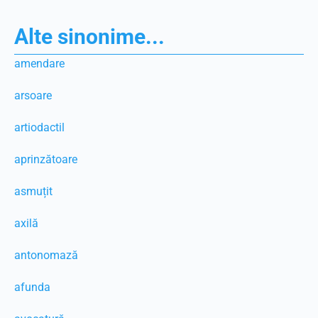
Alte sinonime...
amendare
arsoare
artiodactil
aprinzătoare
asmuțit
axilă
antonomază
afunda