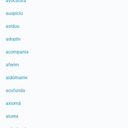
avocatură
auspiciu
asiduu
adoptiv
acompania
aferim
aidomanie
acufunda
axiomă
aiurea