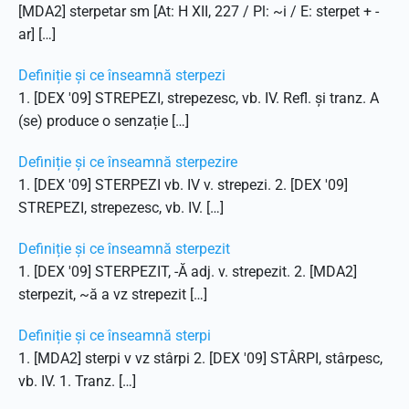
[MDA2] sterpetar sm [At: H XII, 227 / Pl: ~i / E: sterpet + -
ar] […]
Definiție și ce înseamnă sterpezi
1. [DEX '09] STREPEZI, strepezesc, vb. IV. Refl. și tranz. A
(se) produce o senzație […]
Definiție și ce înseamnă sterpezire
1. [DEX '09] STERPEZI vb. IV v. strepezi. 2. [DEX '09]
STREPEZI, strepezesc, vb. IV. […]
Definiție și ce înseamnă sterpezit
1. [DEX '09] STERPEZIT, -Ă adj. v. strepezit. 2. [MDA2]
sterpezit, ~ă a vz strepezit […]
Definiție și ce înseamnă sterpi
1. [MDA2] sterpi v vz stârpi 2. [DEX '09] STÂRPI, stârpesc,
vb. IV. 1. Tranz. […]