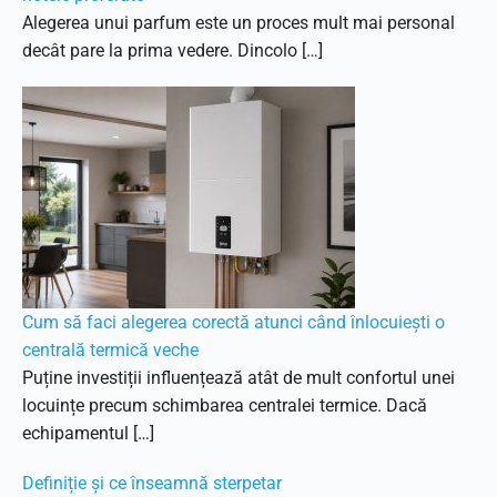
Alegerea unui parfum este un proces mult mai personal
decât pare la prima vedere. Dincolo […]
Cum să faci alegerea corectă atunci când înlocuiești o
centrală termică veche
Puține investiții influențează atât de mult confortul unei
locuințe precum schimbarea centralei termice. Dacă
echipamentul […]
Definiție și ce înseamnă sterpetar