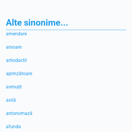
Alte sinonime...
amendare
arsoare
artiodactil
aprinzătoare
asmuțit
axilă
antonomază
afunda