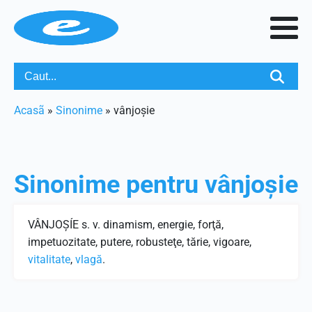
Acasã
»
Sinonime
»
vânjoșie
Sinonime pentru
vânjoșie
VÂNJOŞÍE s. v. dinamism, energie, forţă,
impetuozitate, putere, robusteţe, tărie, vigoare,
vitalitate
,
vlagă
.