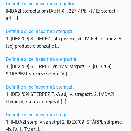
Definiție și ce înseamnă sterpetar
[MDA2] sterpetar sm [At: H XII, 227 / Pl: ~i / E: sterpet + -
ar] […]
Definiție și ce înseamnă sterpezi
1. [DEX '09] STREPEZI, strepezesc, vb. IV. Refl. și tranz. A
(se) produce o senzație […]
Definiție și ce înseamnă sterpezire
1. [DEX '09] STERPEZI vb. IV v. strepezi. 2. [DEX '09]
STREPEZI, strepezesc, vb. IV. […]
Definiție și ce înseamnă sterpezit
1. [DEX '09] STERPEZIT, -Ă adj. v. strepezit. 2. [MDA2]
sterpezit, ~ă a vz strepezit […]
Definiție și ce înseamnă sterpi
1. [MDA2] sterpi v vz stârpi 2. [DEX '09] STÂRPI, stârpesc,
vb. IV. 1. Tranz. […]