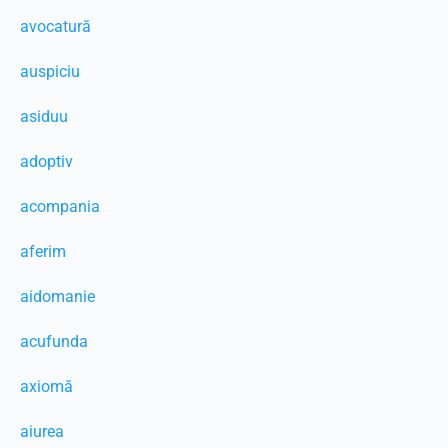
avocatură
auspiciu
asiduu
adoptiv
acompania
aferim
aidomanie
acufunda
axiomă
aiurea