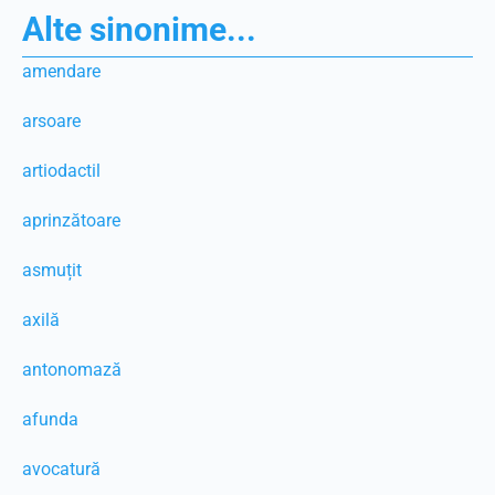
Alte sinonime...
amendare
arsoare
artiodactil
aprinzătoare
asmuțit
axilă
antonomază
afunda
avocatură