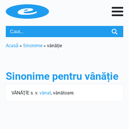
Acasã
»
Sinonime
»
vânăție
Sinonime pentru
vânăție
VÂNĂŢÍE s. v.
vânat
, vânătoare.