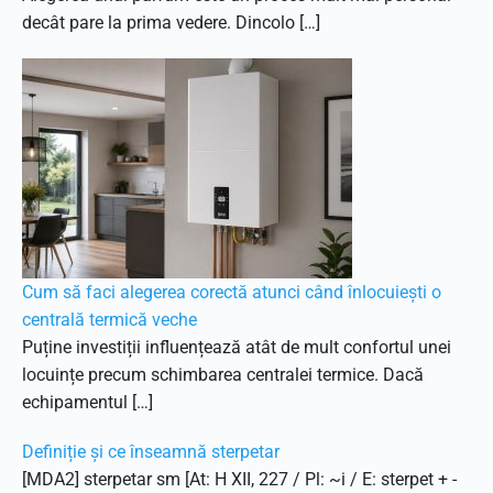
decât pare la prima vedere. Dincolo […]
Cum să faci alegerea corectă atunci când înlocuiești o
centrală termică veche
Puține investiții influențează atât de mult confortul unei
locuințe precum schimbarea centralei termice. Dacă
echipamentul […]
Definiție și ce înseamnă sterpetar
[MDA2] sterpetar sm [At: H XII, 227 / Pl: ~i / E: sterpet + -