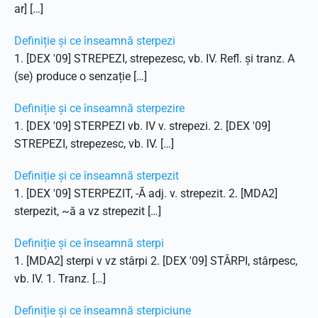
ar] […]
Definiție și ce înseamnă sterpezi
1. [DEX '09] STREPEZI, strepezesc, vb. IV. Refl. și tranz. A
(se) produce o senzație […]
Definiție și ce înseamnă sterpezire
1. [DEX '09] STERPEZI vb. IV v. strepezi. 2. [DEX '09]
STREPEZI, strepezesc, vb. IV. […]
Definiție și ce înseamnă sterpezit
1. [DEX '09] STERPEZIT, -Ă adj. v. strepezit. 2. [MDA2]
sterpezit, ~ă a vz strepezit […]
Definiție și ce înseamnă sterpi
1. [MDA2] sterpi v vz stârpi 2. [DEX '09] STÂRPI, stârpesc,
vb. IV. 1. Tranz. […]
Definiție și ce înseamnă sterpiciune