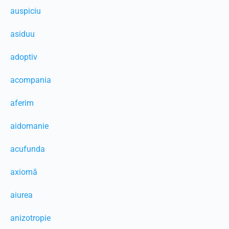
auspiciu
asiduu
adoptiv
acompania
aferim
aidomanie
acufunda
axiomă
aiurea
anizotropie