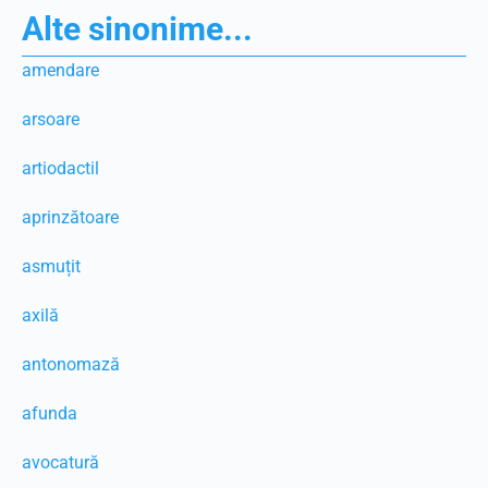
Alte sinonime...
amendare
arsoare
artiodactil
aprinzătoare
asmuțit
axilă
antonomază
afunda
avocatură