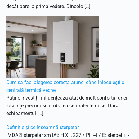
decât pare la prima vedere. Dincolo […]
Cum să faci alegerea corectă atunci când înlocuiești o
centrală termică veche
Puține investiții influențează atât de mult confortul unei
locuințe precum schimbarea centralei termice. Dacă
echipamentul […]
Definiție și ce înseamnă sterpetar
[MDA2] sterpetar sm [At: H XII, 227 / Pl: ~i / E: sterpet + -