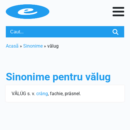
Acasã
»
Sinonime
»
vălug
Sinonime pentru
vălug
VĂLÚG s. v.
crâng
, fachie, prâsnel.