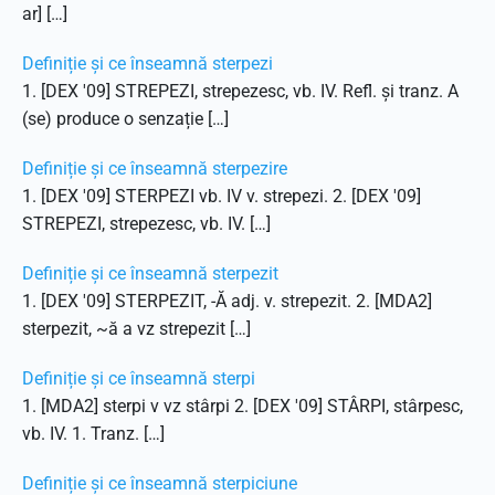
ar] […]
Definiție și ce înseamnă sterpezi
1. [DEX '09] STREPEZI, strepezesc, vb. IV. Refl. și tranz. A
(se) produce o senzație […]
Definiție și ce înseamnă sterpezire
1. [DEX '09] STERPEZI vb. IV v. strepezi. 2. [DEX '09]
STREPEZI, strepezesc, vb. IV. […]
Definiție și ce înseamnă sterpezit
1. [DEX '09] STERPEZIT, -Ă adj. v. strepezit. 2. [MDA2]
sterpezit, ~ă a vz strepezit […]
Definiție și ce înseamnă sterpi
1. [MDA2] sterpi v vz stârpi 2. [DEX '09] STÂRPI, stârpesc,
vb. IV. 1. Tranz. […]
Definiție și ce înseamnă sterpiciune