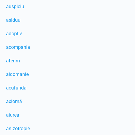
auspiciu
asiduu
adoptiv
acompania
aferim
aidomanie
acufunda
axiomă
aiurea
anizotropie