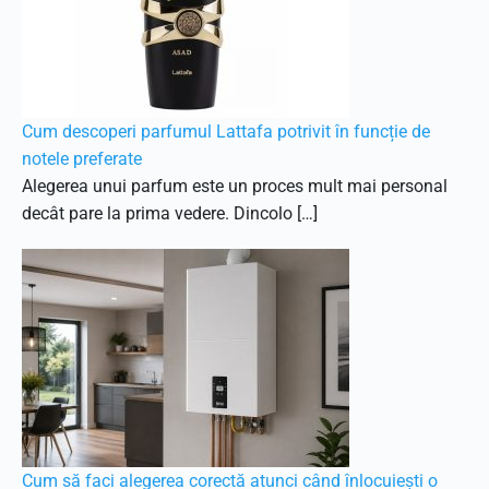
Cum descoperi parfumul Lattafa potrivit în funcție de
notele preferate
Alegerea unui parfum este un proces mult mai personal
decât pare la prima vedere. Dincolo […]
Cum să faci alegerea corectă atunci când înlocuiești o