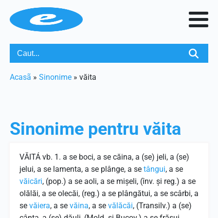
Acasã
»
Sinonime
»
văita
Sinonime pentru
văita
VĂITÁ vb. 1. a se boci, a se căina, a (se) jeli, a (se)
jelui, a se lamenta, a se plânge, a se
tângui
, a se
văicări
, (pop.) a se aoli, a se mişeli, (înv. şi reg.) a se
olălăi, a se olecăi, (reg.) a se plângătui, a se scârbi, a
se
văiera
, a se
văina
, a se
vălăcăi
, (Transilv.) a (se)
cânta, a (se) dăuli, (Mold. şi Bucov.) a se frăsui,