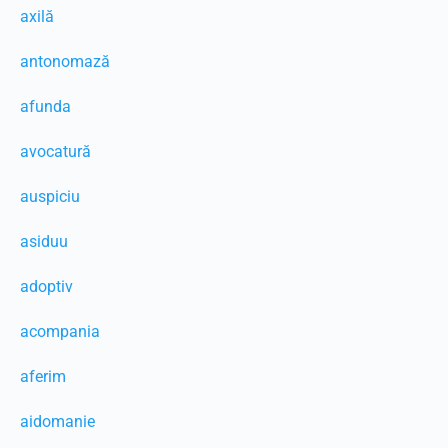
axilă
antonomază
afunda
avocatură
auspiciu
asiduu
adoptiv
acompania
aferim
aidomanie