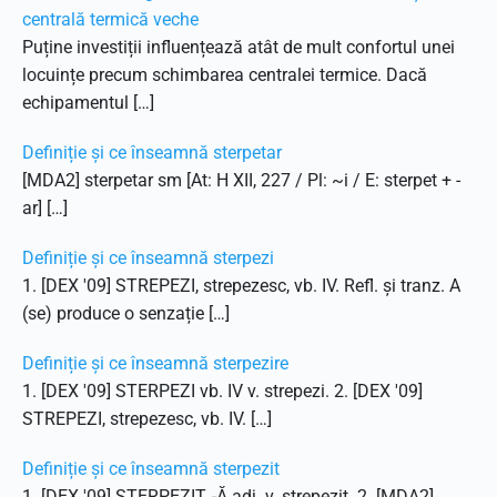
centrală termică veche
Puține investiții influențează atât de mult confortul unei
locuințe precum schimbarea centralei termice. Dacă
echipamentul […]
Definiție și ce înseamnă sterpetar
[MDA2] sterpetar sm [At: H XII, 227 / Pl: ~i / E: sterpet + -
ar] […]
Definiție și ce înseamnă sterpezi
1. [DEX '09] STREPEZI, strepezesc, vb. IV. Refl. și tranz. A
(se) produce o senzație […]
Definiție și ce înseamnă sterpezire
1. [DEX '09] STERPEZI vb. IV v. strepezi. 2. [DEX '09]
STREPEZI, strepezesc, vb. IV. […]
Definiție și ce înseamnă sterpezit
1. [DEX '09] STERPEZIT, -Ă adj. v. strepezit. 2. [MDA2]