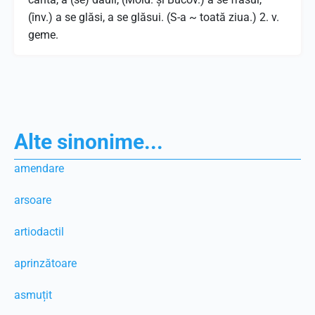
(înv.) a se glăsi, a se glăsui. (S-a ~ toată ziua.) 2. v.
geme.
Alte sinonime...
amendare
arsoare
artiodactil
aprinzătoare
asmuțit