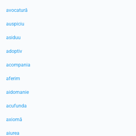
avocatură
auspiciu
asiduu
adoptiv
acompania
aferim
aidomanie
acufunda
axiomă
aiurea