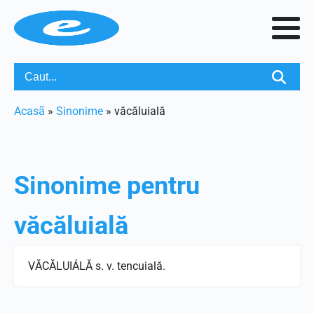
Acasã
»
Sinonime
»
văcăluială
Sinonime pentru
văcăluială
VĂCĂLUIÁLĂ s. v. tencuială.