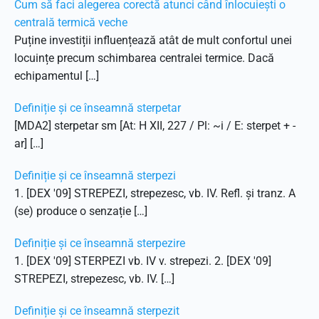
Cum să faci alegerea corectă atunci când înlocuiești o
centrală termică veche
Puține investiții influențează atât de mult confortul unei
locuințe precum schimbarea centralei termice. Dacă
echipamentul […]
Definiție și ce înseamnă sterpetar
[MDA2] sterpetar sm [At: H XII, 227 / Pl: ~i / E: sterpet + -
ar] […]
Definiție și ce înseamnă sterpezi
1. [DEX '09] STREPEZI, strepezesc, vb. IV. Refl. și tranz. A
(se) produce o senzație […]
Definiție și ce înseamnă sterpezire
1. [DEX '09] STERPEZI vb. IV v. strepezi. 2. [DEX '09]
STREPEZI, strepezesc, vb. IV. […]
Definiție și ce înseamnă sterpezit