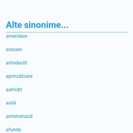
Alte sinonime...
amendare
arsoare
artiodactil
aprinzătoare
asmuțit
axilă
antonomază
afunda