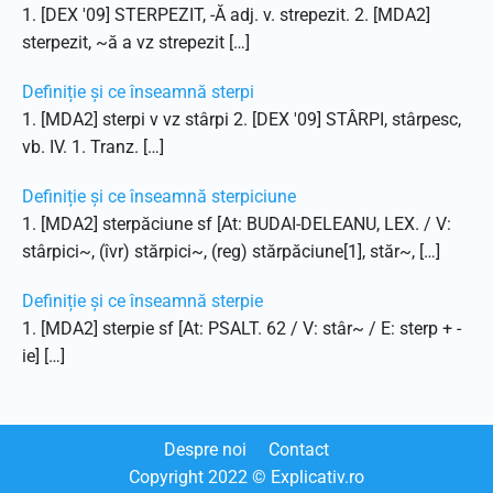
1. [DEX '09] STERPEZIT, -Ă adj. v. strepezit. 2. [MDA2]
sterpezit, ~ă a vz strepezit […]
Definiție și ce înseamnă sterpi
1. [MDA2] sterpi v vz stârpi 2. [DEX '09] STÂRPI, stârpesc,
vb. IV. 1. Tranz. […]
Definiție și ce înseamnă sterpiciune
1. [MDA2] sterpăciune sf [At: BUDAI-DELEANU, LEX. / V:
stârpici~, (îvr) stărpici~, (reg) stărpăciune[1], stăr~, […]
Definiție și ce înseamnă sterpie
1. [MDA2] sterpie sf [At: PSALT. 62 / V: stâr~ / E: sterp + -
ie] […]
Despre noi
Contact
Copyright
2022
© Explicativ.ro