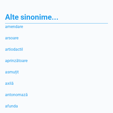
Alte sinonime...
amendare
arsoare
artiodactil
aprinzătoare
asmuțit
axilă
antonomază
afunda