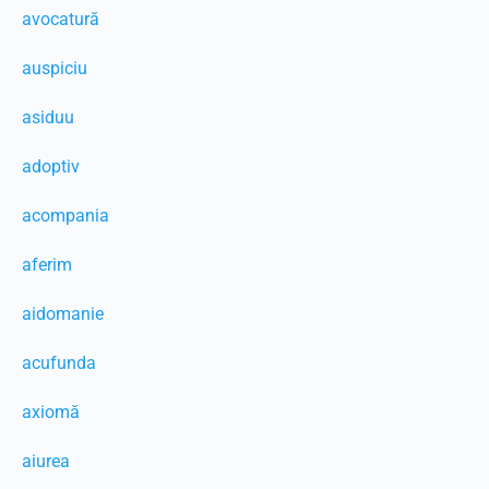
avocatură
auspiciu
asiduu
adoptiv
acompania
aferim
aidomanie
acufunda
axiomă
aiurea