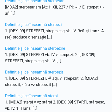
Definiție și ce înseamnă sterpetar
[MDA2] sterpetar sm [At: H XII, 227 / Pl: ~i / E: sterpet + -
ar] […]
Definiție și ce înseamnă sterpezi
1. [DEX '09] STREPEZI, strepezesc, vb. IV. Refl. și tranz. A
(se) produce o senzație […]
Definiție și ce înseamnă sterpezire
1. [DEX '09] STERPEZI vb. IV v. strepezi. 2. [DEX '09]
STREPEZI, strepezesc, vb. IV. […]
Definiție și ce înseamnă sterpezit
1. [DEX '09] STERPEZIT, -Ă adj. v. strepezit. 2. [MDA2]
sterpezit, ~ă a vz strepezit […]
Definiție și ce înseamnă sterpi
1. [MDA2] sterpi v vz stârpi 2. [DEX '09] STÂRPI, stârpesc,
vb. IV. 1. Tranz. […]