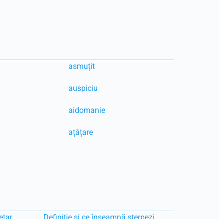
asmuțit
auspiciu
aidomanie
ațâțare
etar
Definiție și ce înseamnă sterpezi