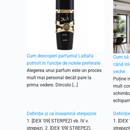
Cum descoperi parfumul Lattafa
Cum să f
potrivit în funcție de notele preferate
când înl
Alegerea unui parfum este un proces
veche
mult mai personal decât pare la
Puține i
prima vedere. Dincolo […]
mult con
schimbar
echipam
Definiție și ce înseamnă sterpezire
Definiți
1. [DEX '09] STERPEZI vb. IV v.
1. [DEX 
strepezi. 2. [DEX '09] STREPEZI,
strepezi