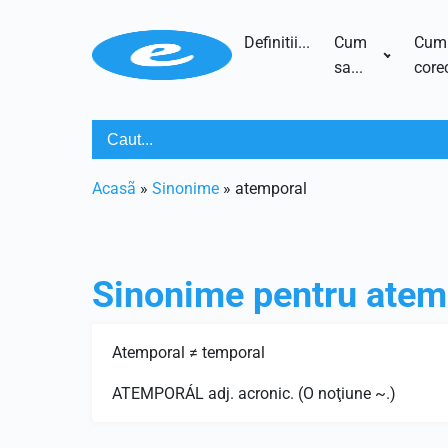
Definitii...
Cum
Cum
sa...
corec
Acasã
»
Sinonime
»
atemporal
Sinonime pentru
atem
Atemporal ≠ temporal
ATEMPORÁL adj. acronic. (O noţiune ~.)