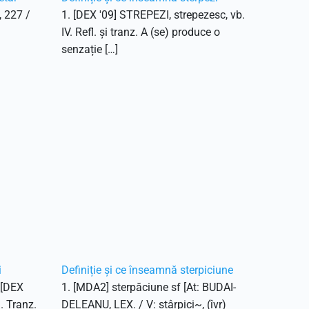
, 227 /
1. [DEX '09] STREPEZI, strepezesc, vb.
IV. Refl. și tranz. A (se) produce o
senzație […]
i
Definiție și ce înseamnă sterpiciune
. [DEX
1. [MDA2] sterpăciune sf [At: BUDAI-
1. Tranz.
DELEANU, LEX. / V: stârpici~, (îvr)