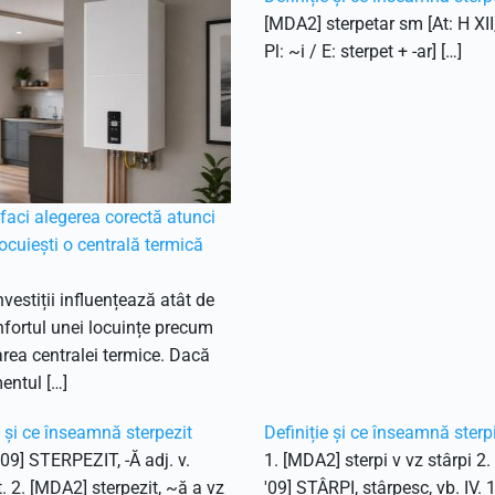
[MDA2] sterpetar sm [At: H XII
Pl: ~i / E: sterpet + -ar] […]
aci alegerea corectă atunci
ocuiești o centrală termică
nvestiții influențează atât de
fortul unei locuințe precum
ea centralei termice. Dacă
entul […]
e și ce înseamnă sterpezit
Definiție și ce înseamnă sterp
'09] STERPEZIT, -Ă adj. v.
1. [MDA2] sterpi v vz stârpi 2
t. 2. [MDA2] sterpezit, ~ă a vz
'09] STÂRPI, stârpesc, vb. IV. 