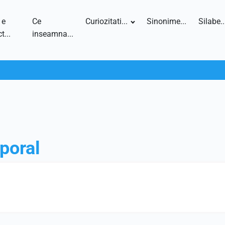
 e
Ce
Curiozitati...
Sinonime...
Silabe..
t...
inseamna...
poral