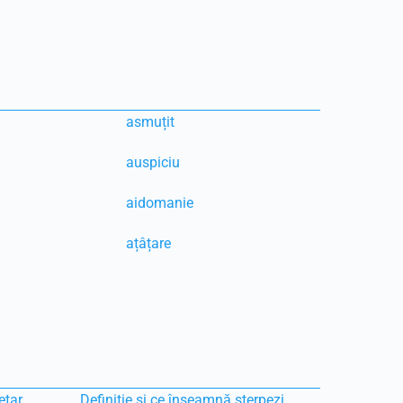
asmuțit
auspiciu
aidomanie
ațâțare
etar
Definiție și ce înseamnă sterpezi