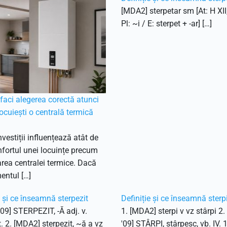
[MDA2] sterpetar sm [At: H XII
Pl: ~i / E: sterpet + -ar] […]
aci alegerea corectă atunci
ocuiești o centrală termică
nvestiții influențează atât de
fortul unei locuințe precum
ea centralei termice. Dacă
entul […]
e și ce înseamnă sterpezit
Definiție și ce înseamnă sterp
'09] STERPEZIT, -Ă adj. v.
1. [MDA2] sterpi v vz stârpi 2
t. 2. [MDA2] sterpezit, ~ă a vz
'09] STÂRPI, stârpesc, vb. IV. 