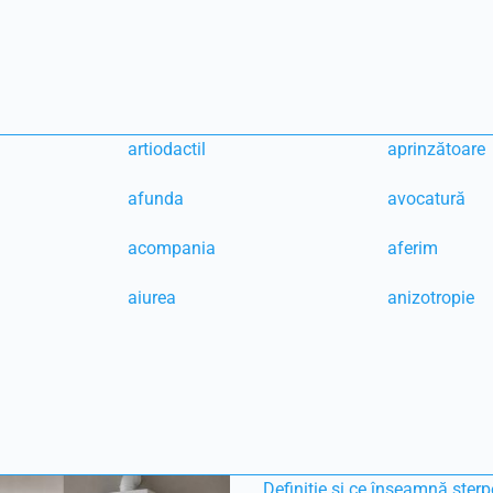
artiodactil
aprinzătoare
afunda
avocatură
acompania
aferim
aiurea
anizotropie
Definiție și ce înseamnă sterp