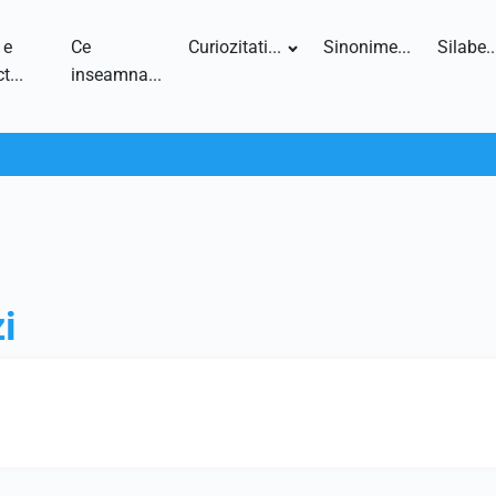
 e
Ce
Curiozitati...
Sinonime...
Silabe..
t...
inseamna...
i