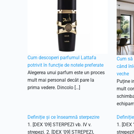
Cum descoperi parfumul Lattafa
Cum să f
potrivit în funcție de notele preferate
când înl
Alegerea unui parfum este un proces
veche
mult mai personal decât pare la
Puține i
prima vedere. Dincolo […]
mult con
schimbar
echipam
Definiție și ce înseamnă sterpezire
Definiți
1. [DEX '09] STERPEZI vb. IV v.
1. [DEX 
strepezi. 2. [DEX '09] STREPEZI,
strepezi