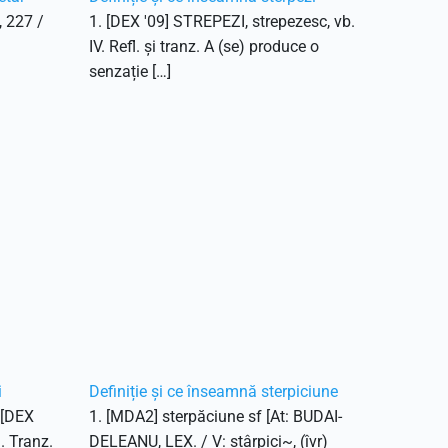
, 227 /
1. [DEX '09] STREPEZI, strepezesc, vb.
IV. Refl. și tranz. A (se) produce o
senzație […]
i
Definiție și ce înseamnă sterpiciune
. [DEX
1. [MDA2] sterpăciune sf [At: BUDAI-
1. Tranz.
DELEANU, LEX. / V: stârpici~, (îvr)