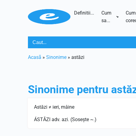
Definitii...
Cum
Cum
sa...
corec
Acasã
»
Sinonime
»
astăzi
Sinonime pentru
astăz
Astăzi ≠ ieri, mâine
ÁSTĂZI adv. azi. (Soseşte ~.)