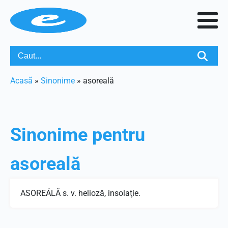
Acasã
»
Sinonime
»
asoreală
Sinonime pentru
asoreală
ASOREÁLĂ s. v. helioză, insolaţie.