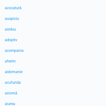
avocatură
auspiciu
asiduu
adoptiv
acompania
aferim
aidomanie
acufunda
axiomă
aiurea