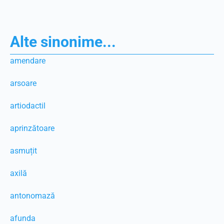
Alte sinonime...
amendare
arsoare
artiodactil
aprinzătoare
asmuțit
axilă
antonomază
afunda