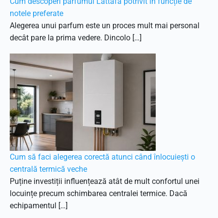
Cum descoperi parfumul Lattafa potrivit în funcție de
notele preferate
Alegerea unui parfum este un proces mult mai personal
decât pare la prima vedere. Dincolo […]
Cum să faci alegerea corectă atunci când înlocuiești o
centrală termică veche
Puține investiții influențează atât de mult confortul unei
locuințe precum schimbarea centralei termice. Dacă
echipamentul […]