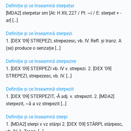
Definiție și ce înseamnă sterpetar
[MDA2] sterpetar sm [At: H XII, 227 / Pl: ~i / E: sterpet + -
ar] […]
Definiție și ce înseamnă sterpezi
1. [DEX '09] STREPEZI, strepezesc, vb. IV. Refl. și tranz. A
(se) produce o senzație […]
Definiție și ce înseamnă sterpezire
1. [DEX '09] STERPEZI vb. IV v. strepezi. 2. [DEX '09]
STREPEZI, strepezesc, vb. IV. […]
Definiție și ce înseamnă sterpezit
1. [DEX '09] STERPEZIT, -Ă adj. v. strepezit. 2. [MDA2]
sterpezit, ~ă a vz strepezit […]
Definiție și ce înseamnă sterpi
1. [MDA2] sterpi v vz stârpi 2. [DEX '09] STÂRPI, stârpesc,