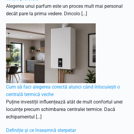
Alegerea unui parfum este un proces mult mai personal
decât pare la prima vedere. Dincolo […]
Cum să faci alegerea corectă atunci când înlocuiești o
centrală termică veche
Puține investiții influențează atât de mult confortul unei
locuințe precum schimbarea centralei termice. Dacă
echipamentul […]
Definiție și ce înseamnă sterpetar