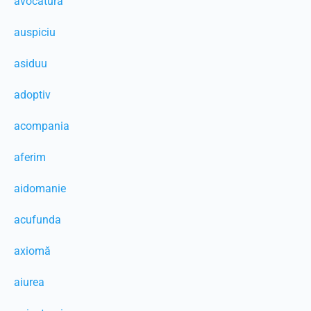
avocatură
auspiciu
asiduu
adoptiv
acompania
aferim
aidomanie
acufunda
axiomă
aiurea