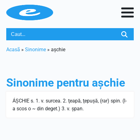
Acasã
»
Sinonime
»
așchie
Sinonime pentru
așchie
ÁŞCHIE s. 1. v. surcea. 2. ţeapă, ţepuşă, (rar) spin. (I-
a scos o ~ din deget.) 3. v. şpan.