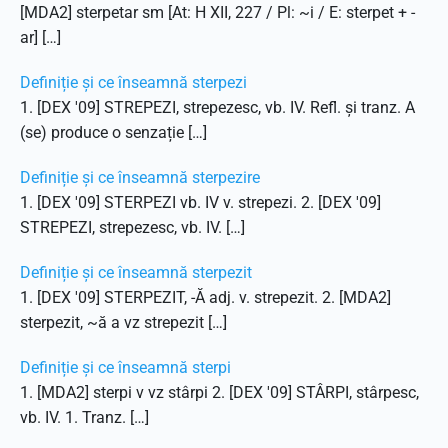
[MDA2] sterpetar sm [At: H XII, 227 / Pl: ~i / E: sterpet + -
ar] […]
Definiție și ce înseamnă sterpezi
1. [DEX '09] STREPEZI, strepezesc, vb. IV. Refl. și tranz. A
(se) produce o senzație […]
Definiție și ce înseamnă sterpezire
1. [DEX '09] STERPEZI vb. IV v. strepezi. 2. [DEX '09]
STREPEZI, strepezesc, vb. IV. […]
Definiție și ce înseamnă sterpezit
1. [DEX '09] STERPEZIT, -Ă adj. v. strepezit. 2. [MDA2]
sterpezit, ~ă a vz strepezit […]
Definiție și ce înseamnă sterpi
1. [MDA2] sterpi v vz stârpi 2. [DEX '09] STÂRPI, stârpesc,
vb. IV. 1. Tranz. […]