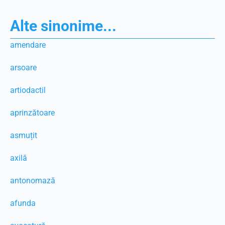
Alte sinonime...
amendare
arsoare
artiodactil
aprinzătoare
asmuțit
axilă
antonomază
afunda