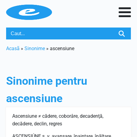
Acasã
»
Sinonime
»
ascensiune
Sinonime pentru
ascensiune
Ascensiune ≠ cădere, coborâre, decadenţă,
decădere, declin, regres
ASCENSIÚNE s. v. avansare, înaintare, înălţare,