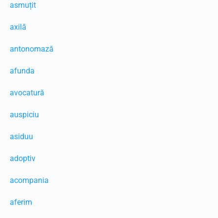
asmuțit
axilă
antonomază
afunda
avocatură
auspiciu
asiduu
adoptiv
acompania
aferim