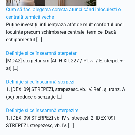
Cum să faci alegerea corectă atunci când înlocuiești o
centrală termică veche
Puține investiții influențează atât de mult confortul unei
locuințe precum schimbarea centralei termice. Dacă
echipamentul […]
Definiție și ce înseamnă sterpetar
[MDA2] sterpetar sm [At: H XII, 227 / Pl: ~i / E: sterpet + -
ar] […]
Definiție și ce înseamnă sterpezi
1. [DEX '09] STREPEZI, strepezesc, vb. IV. Refl. și tranz. A
(se) produce o senzație […]
Definiție și ce înseamnă sterpezire
1. [DEX '09] STERPEZI vb. IV v. strepezi. 2. [DEX '09]
STREPEZI, strepezesc, vb. IV. […]