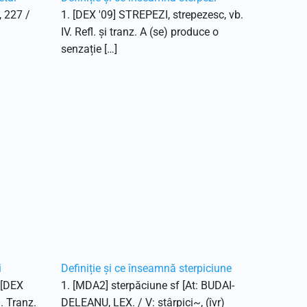
, 227 /
1. [DEX '09] STREPEZI, strepezesc, vb.
IV. Refl. și tranz. A (se) produce o
senzație […]
i
Definiție și ce înseamnă sterpiciune
. [DEX
1. [MDA2] sterpăciune sf [At: BUDAI-
1. Tranz.
DELEANU, LEX. / V: stârpici~, (îvr)