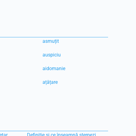
asmuțit
auspiciu
aidomanie
ațâțare
etar
Definiție și ce înseamnă sterpezi