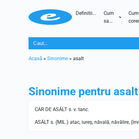
Definitii...
Cum
Cum
sa...
corec
Acasã
»
Sinonime
»
asalt
Sinonime pentru
asalt
CAR DE ASÁLT s. v. tanc.
ASÁLT s. (MIL.) atac, iureş, năvală, năvălire, (înv