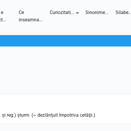
 e
Ce
Curiozitati...
Sinonime...
Silabe..
t...
inseamna...
. şi reg.) şturm. (~ dezlănţuit împotriva cetăţii.)