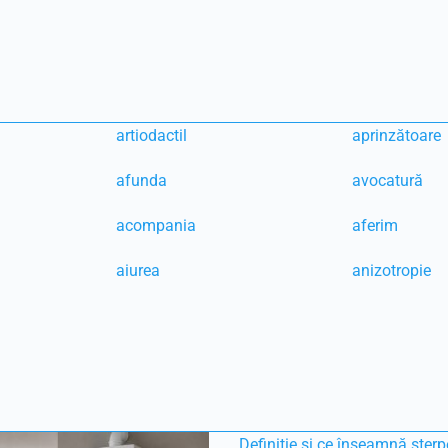
artiodactil
aprinzătoare
afunda
avocatură
acompania
aferim
aiurea
anizotropie
Definiție și ce înseamnă sterp