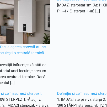
[MDA2] sterpetar sm [At: H XII
Pl: ~i / E: sterpet + -ar] […]
aci alegerea corectă atunci
ocuiești o centrală termică
nvestiții influențează atât de
fortul unei locuințe precum
ea centralei termice. Dacă
entul […]
e și ce înseamnă sterpezit
Definiție și ce înseamnă sterp
'09] STERPEZIT, -Ă adj. v.
1. [MDA2] sterpi v vz stârpi 2
t. 2. [MDA2] sterpezit, ~ă a vz
'09] STÂRPI, stârpesc, vb. IV. 