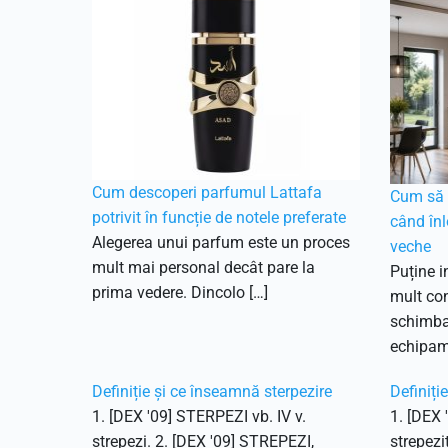
Cum descoperi parfumul Lattafa
Cum să f
potrivit în funcție de notele preferate
când înl
Alegerea unui parfum este un proces
veche
mult mai personal decât pare la
Puține i
prima vedere. Dincolo […]
mult con
schimbar
echipam
Definiție și ce înseamnă sterpezire
Definiți
1. [DEX '09] STERPEZI vb. IV v.
1. [DEX 
strepezi. 2. [DEX '09] STREPEZI,
strepezi