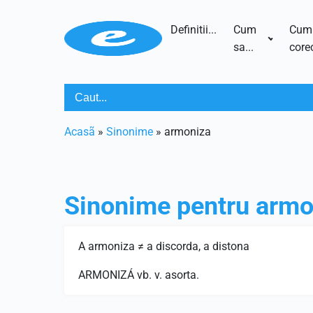
Definitii...
Cum
Cum
sa...
corec
Acasã
»
Sinonime
»
armoniza
Sinonime pentru
armo
A armoniza ≠ a discorda, a distona
ARMONIZÁ vb. v. asorta.