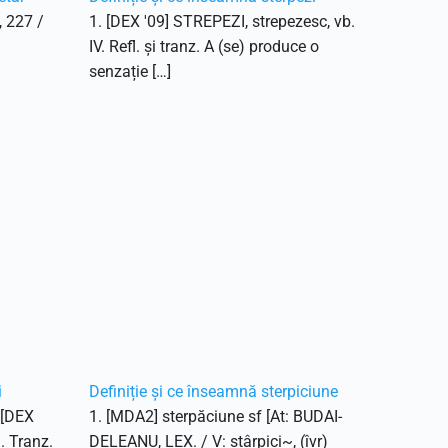
, 227 /
1. [DEX '09] STREPEZI, strepezesc, vb.
IV. Refl. și tranz. A (se) produce o
senzație […]
i
Definiție și ce înseamnă sterpiciune
. [DEX
1. [MDA2] sterpăciune sf [At: BUDAI-
1. Tranz.
DELEANU, LEX. / V: stârpici~, (îvr)