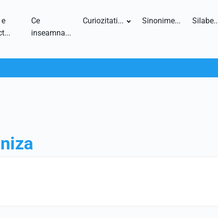
 e
Ce
Curiozitati...
Sinonime...
Silabe..
t...
inseamna...
niza