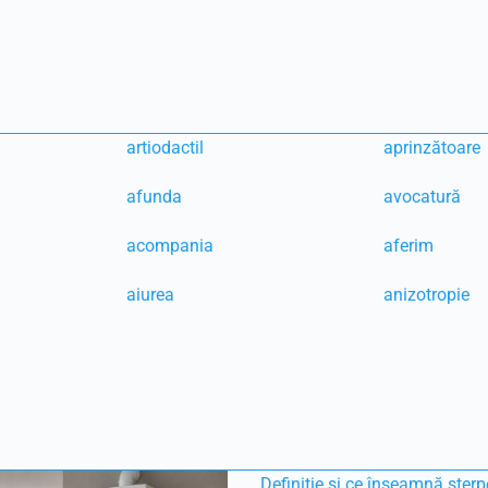
artiodactil
aprinzătoare
afunda
avocatură
acompania
aferim
aiurea
anizotropie
Definiție și ce înseamnă sterp