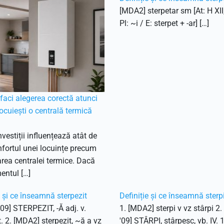
[MDA2] sterpetar sm [At: H XII
Pl: ~i / E: sterpet + -ar] […]
aci alegerea corectă atunci
ocuiești o centrală termică
nvestiții influențează atât de
fortul unei locuințe precum
ea centralei termice. Dacă
entul […]
e și ce înseamnă sterpezit
Definiție și ce înseamnă sterp
'09] STERPEZIT, -Ă adj. v.
1. [MDA2] sterpi v vz stârpi 2
t. 2. [MDA2] sterpezit, ~ă a vz
'09] STÂRPI, stârpesc, vb. IV. 