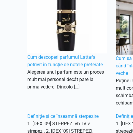
Cum descoperi parfumul Lattafa
Cum să f
potrivit în funcție de notele preferate
când înl
Alegerea unui parfum este un proces
veche
mult mai personal decât pare la
Puține i
prima vedere. Dincolo […]
mult con
schimbar
echipam
Definiție și ce înseamnă sterpezire
Definiți
1. [DEX '09] STERPEZI vb. IV v.
1. [DEX 
strepezi. 2. [DEX '09] STREPEZI,
strepezi