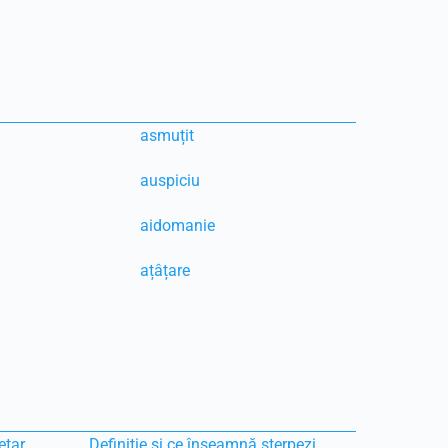
asmuțit
auspiciu
aidomanie
ațâțare
etar
Definiție și ce înseamnă sterpezi