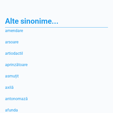
Alte sinonime...
amendare
arsoare
artiodactil
aprinzătoare
asmuțit
axilă
antonomază
afunda