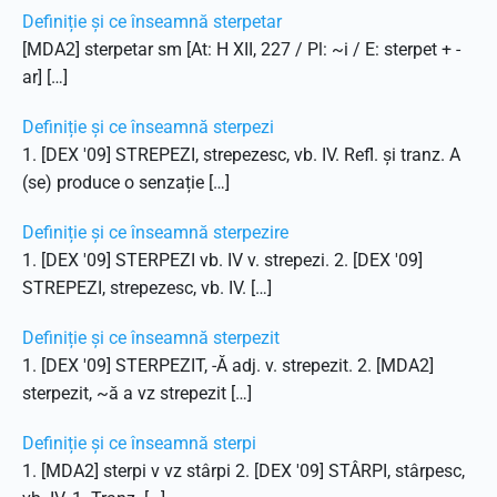
Definiție și ce înseamnă sterpetar
[MDA2] sterpetar sm [At: H XII, 227 / Pl: ~i / E: sterpet + -
ar] […]
Definiție și ce înseamnă sterpezi
1. [DEX '09] STREPEZI, strepezesc, vb. IV. Refl. și tranz. A
(se) produce o senzație […]
Definiție și ce înseamnă sterpezire
1. [DEX '09] STERPEZI vb. IV v. strepezi. 2. [DEX '09]
STREPEZI, strepezesc, vb. IV. […]
Definiție și ce înseamnă sterpezit
1. [DEX '09] STERPEZIT, -Ă adj. v. strepezit. 2. [MDA2]
sterpezit, ~ă a vz strepezit […]
Definiție și ce înseamnă sterpi
1. [MDA2] sterpi v vz stârpi 2. [DEX '09] STÂRPI, stârpesc,