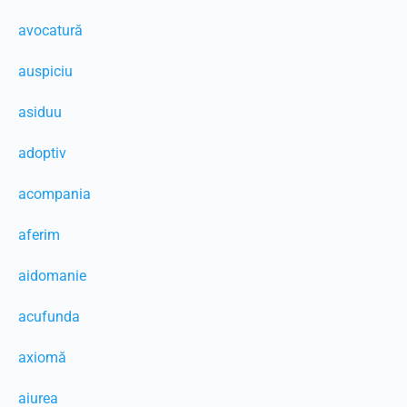
avocatură
auspiciu
asiduu
adoptiv
acompania
aferim
aidomanie
acufunda
axiomă
aiurea