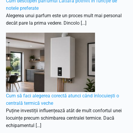
Cum descoperi parfumul Lattafa potrivit în funcție de
notele preferate
Alegerea unui parfum este un proces mult mai personal
decât pare la prima vedere. Dincolo […]
Cum să faci alegerea corectă atunci când înlocuiești o
centrală termică veche
Puține investiții influențează atât de mult confortul unei
locuințe precum schimbarea centralei termice. Dacă
echipamentul […]