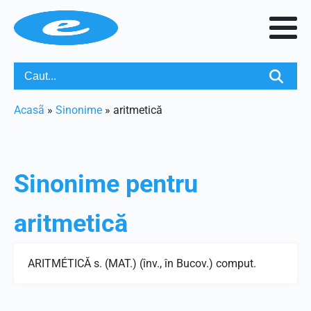
Acasã
»
Sinonime
»
aritmetică
Sinonime pentru
aritmetică
ARITMÉTICĂ s. (MAT.) (înv., în Bucov.) comput.