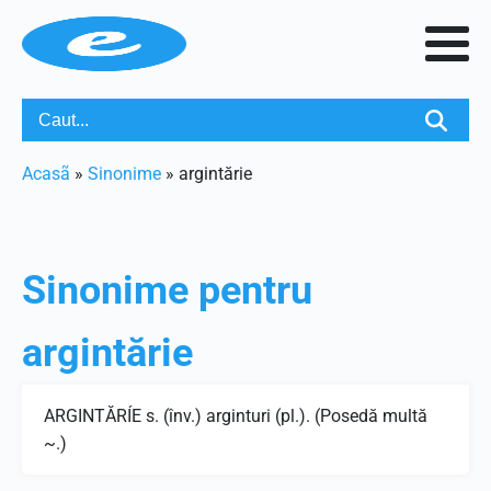
Acasã
»
Sinonime
»
argintărie
Sinonime pentru
argintărie
ARGINTĂRÍE s. (înv.) arginturi (pl.). (Posedă multă
~.)