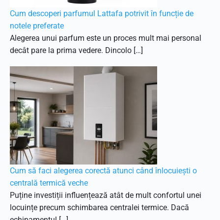
Cum descoperi parfumul Lattafa potrivit în funcție de
notele preferate
Alegerea unui parfum este un proces mult mai personal
decât pare la prima vedere. Dincolo […]
Cum să faci alegerea corectă atunci când înlocuiești o
centrală termică veche
Puține investiții influențează atât de mult confortul unei
locuințe precum schimbarea centralei termice. Dacă
echipamentul […]