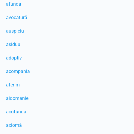
afunda
avocatură
auspiciu
asiduu
adoptiv
acompania
aferim
aidomanie
acufunda
axiomă