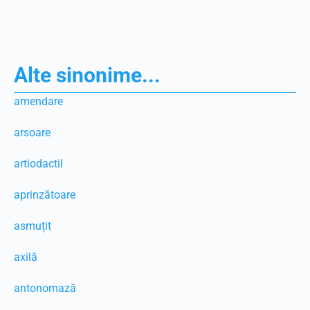
Alte sinonime...
amendare
arsoare
artiodactil
aprinzătoare
asmuțit
axilă
antonomază