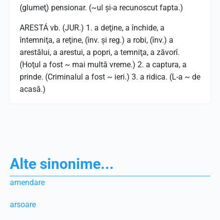
(glumeţ) pensionar. (~ul şi-a recunoscut fapta.)
ARESTÁ vb. (JUR.) 1. a deţine, a închide, a
întemniţa, a reţine, (înv. şi reg.) a robi, (înv.) a
arestălui, a arestui, a popri, a temniţa, a zăvorî.
(Hoţul a fost ~ mai multă vreme.) 2. a captura, a
prinde. (Criminalul a fost ~ ieri.) 3. a ridica. (L-a ~ de
acasă.)
Alte sinonime...
amendare
arsoare