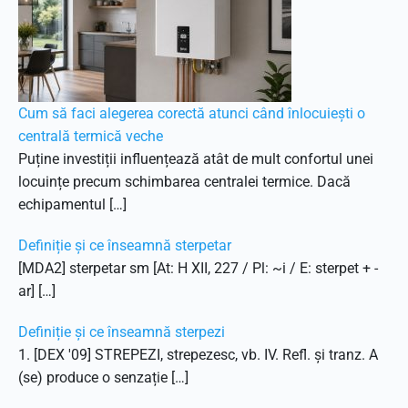
Cum să faci alegerea corectă atunci când înlocuiești o
centrală termică veche
Puține investiții influențează atât de mult confortul unei
locuințe precum schimbarea centralei termice. Dacă
echipamentul […]
Definiție și ce înseamnă sterpetar
[MDA2] sterpetar sm [At: H XII, 227 / Pl: ~i / E: sterpet + -
ar] […]
Definiție și ce înseamnă sterpezi
1. [DEX '09] STREPEZI, strepezesc, vb. IV. Refl. și tranz. A
(se) produce o senzație […]