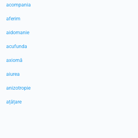
acompania
aferim
aidomanie
acufunda
axiomă
aiurea
anizotropie
ațâțare