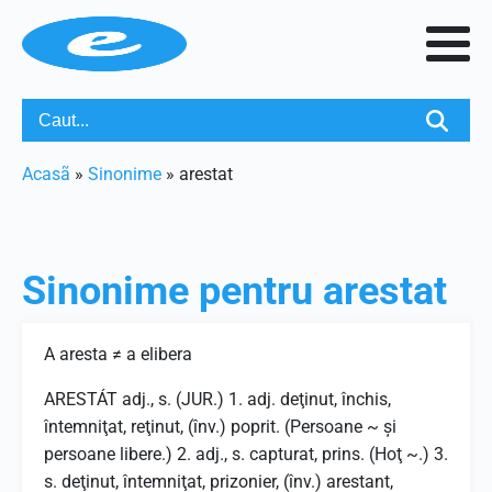
Acasã
»
Sinonime
»
arestat
Sinonime pentru
arestat
A aresta ≠ a elibera
ARESTÁT adj., s. (JUR.) 1. adj. deţinut, închis,
întemniţat, reţinut, (înv.) poprit. (Persoane ~ şi
persoane libere.) 2. adj., s. capturat, prins. (Hoţ ~.) 3.
s. deţinut, întemniţat, prizonier, (înv.) arestant,