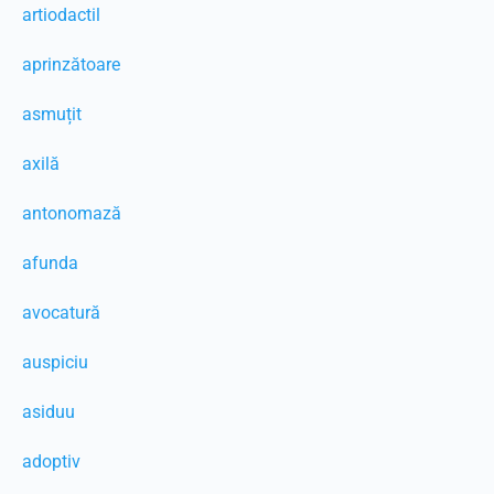
artiodactil
aprinzătoare
asmuțit
axilă
antonomază
afunda
avocatură
auspiciu
asiduu
adoptiv