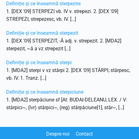
Definiție și ce înseamnă sterpezire
1. [DEX '09] STERPEZI vb. IV v. strepezi. 2. [DEX '09]
STREPEZI, strepezesc, vb. IV. […]
Definiție și ce înseamnă sterpezit
1. [DEX '09] STERPEZIT, -Ă adj. v. strepezit. 2. [MDA2]
sterpezit, ~ă a vz strepezit […]
Definiție și ce înseamnă sterpi
1. [MDA2] sterpi v vz stârpi 2. [DEX '09] STÂRPI, stârpesc,
vb. IV. 1. Tranz. […]
Definiție și ce înseamnă sterpiciune
1. [MDA2] sterpăciune sf [At: BUDAI-DELEANU, LEX. / V:
stârpici~, (îvr) stărpici~, (reg) stărpăciune[1], stăr~, […]
Despre noi
Contact