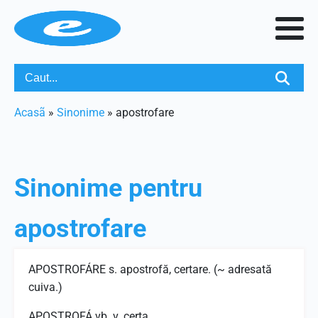
Acasã
»
Sinonime
»
apostrofare
Sinonime pentru
apostrofare
APOSTROFÁRE s. apostrofă, certare. (~ adresată
cuiva.)
APOSTROFÁ vb. v. certa.