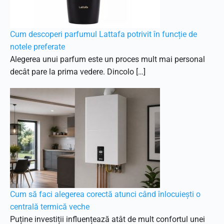
Cum descoperi parfumul Lattafa potrivit în funcție de
notele preferate
Alegerea unui parfum este un proces mult mai personal
decât pare la prima vedere. Dincolo […]
Cum să faci alegerea corectă atunci când înlocuiești o
centrală termică veche
Puține investiții influențează atât de mult confortul unei