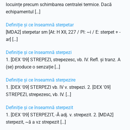
locuințe precum schimbarea centralei termice. Dacă
echipamentul […]
Definiție și ce înseamnă sterpetar
[MDA2] sterpetar sm [At: H XII, 227 / Pl: ~i / E: sterpet + -
ar] […]
Definiție și ce înseamnă sterpezi
1. [DEX '09] STREPEZI, strepezesc, vb. IV. Refl. și tranz. A
(se) produce o senzație […]
Definiție și ce înseamnă sterpezire
1. [DEX '09] STERPEZI vb. IV v. strepezi. 2. [DEX '09]
STREPEZI, strepezesc, vb. IV. […]
Definiție și ce înseamnă sterpezit
1. [DEX '09] STERPEZIT, -Ă adj. v. strepezit. 2. [MDA2]
sterpezit, ~ă a vz strepezit […]