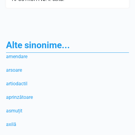
Alte sinonime...
amendare
arsoare
artiodactil
aprinzătoare
asmuțit
axilă