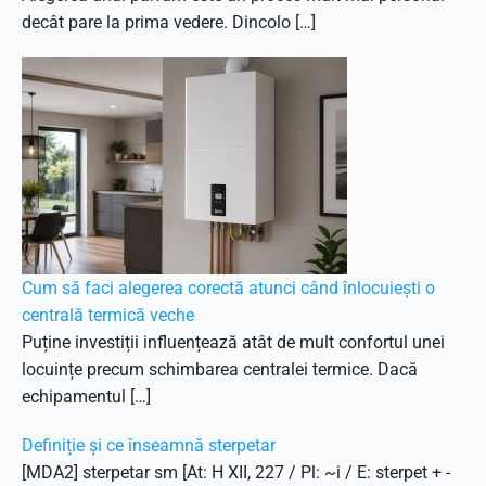
decât pare la prima vedere. Dincolo […]
Cum să faci alegerea corectă atunci când înlocuiești o
centrală termică veche
Puține investiții influențează atât de mult confortul unei
locuințe precum schimbarea centralei termice. Dacă
echipamentul […]
Definiție și ce înseamnă sterpetar
[MDA2] sterpetar sm [At: H XII, 227 / Pl: ~i / E: sterpet + -