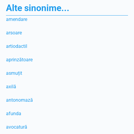
Alte sinonime...
amendare
arsoare
artiodactil
aprinzătoare
asmuțit
axilă
antonomază
afunda
avocatură