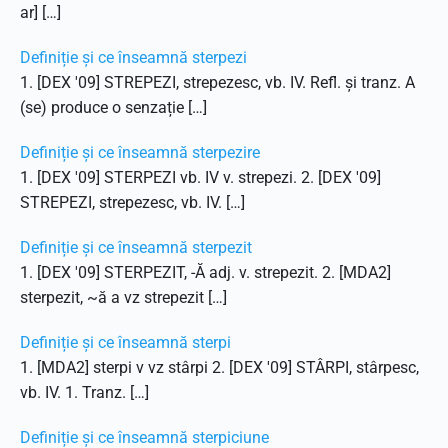
ar] […]
Definiție și ce înseamnă sterpezi
1. [DEX '09] STREPEZI, strepezesc, vb. IV. Refl. și tranz. A
(se) produce o senzație […]
Definiție și ce înseamnă sterpezire
1. [DEX '09] STERPEZI vb. IV v. strepezi. 2. [DEX '09]
STREPEZI, strepezesc, vb. IV. […]
Definiție și ce înseamnă sterpezit
1. [DEX '09] STERPEZIT, -Ă adj. v. strepezit. 2. [MDA2]
sterpezit, ~ă a vz strepezit […]
Definiție și ce înseamnă sterpi
1. [MDA2] sterpi v vz stârpi 2. [DEX '09] STÂRPI, stârpesc,
vb. IV. 1. Tranz. […]
Definiție și ce înseamnă sterpiciune