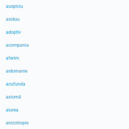
auspiciu
asiduu
adoptiv
acompania
aferim
aidomanie
acufunda
axiomă
aiurea
anizotropie