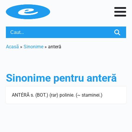
Acasã
»
Sinonime
»
anteră
Sinonime pentru
anteră
ANTÉRĂ s. (BOT.) (rar) polinie. (~ staminei.)