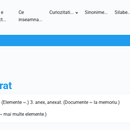
 e
Ce
Curiozitati...
Sinonime...
Silabe..
t...
inseamna...
rat
us. (Elemente ~.) 3. anex, anexat. (Documente ~ la memoriu.)
 (~ mai multe elemente.)