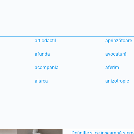
artiodactil
aprinzătoare
afunda
avocatură
acompania
aferim
aiurea
anizotropie
Definiție și ce înseamnă sterp