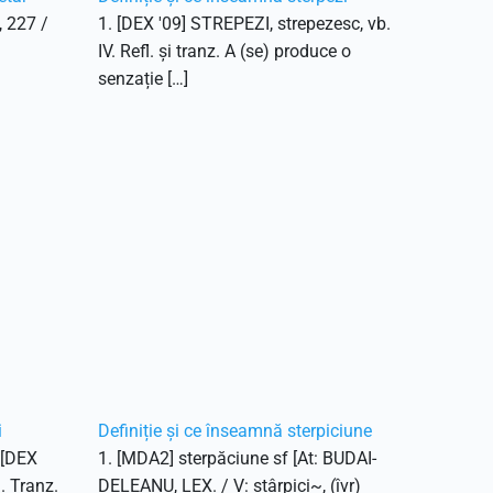
, 227 /
1. [DEX '09] STREPEZI, strepezesc, vb.
IV. Refl. și tranz. A (se) produce o
senzație […]
i
Definiție și ce înseamnă sterpiciune
. [DEX
1. [MDA2] sterpăciune sf [At: BUDAI-
1. Tranz.
DELEANU, LEX. / V: stârpici~, (îvr)