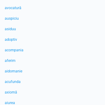
avocatură
auspiciu
asiduu
adoptiv
acompania
aferim
aidomanie
acufunda
axiomă
aiurea