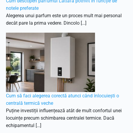
Cum descoperi parfumul Lattafa potrivit în funcție de
notele preferate
Alegerea unui parfum este un proces mult mai personal
decât pare la prima vedere. Dincolo […]
Cum să faci alegerea corectă atunci când înlocuiești o
centrală termică veche
Puține investiții influențează atât de mult confortul unei
locuințe precum schimbarea centralei termice. Dacă
echipamentul […]