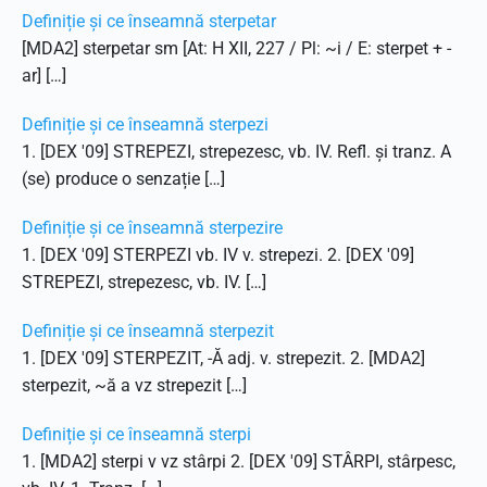
Definiție și ce înseamnă sterpetar
[MDA2] sterpetar sm [At: H XII, 227 / Pl: ~i / E: sterpet + -
ar] […]
Definiție și ce înseamnă sterpezi
1. [DEX '09] STREPEZI, strepezesc, vb. IV. Refl. și tranz. A
(se) produce o senzație […]
Definiție și ce înseamnă sterpezire
1. [DEX '09] STERPEZI vb. IV v. strepezi. 2. [DEX '09]
STREPEZI, strepezesc, vb. IV. […]
Definiție și ce înseamnă sterpezit
1. [DEX '09] STERPEZIT, -Ă adj. v. strepezit. 2. [MDA2]
sterpezit, ~ă a vz strepezit […]
Definiție și ce înseamnă sterpi
1. [MDA2] sterpi v vz stârpi 2. [DEX '09] STÂRPI, stârpesc,