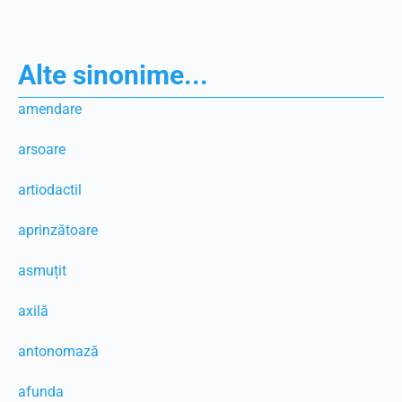
Alte sinonime...
amendare
arsoare
artiodactil
aprinzătoare
asmuțit
axilă
antonomază
afunda