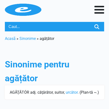
Acasã
»
Sinonime
»
agățător
Sinonime pentru
agățător
AGĂŢĂTÓR adj. căţărător, suitor,
urcător
. (Plan-tă ~.)