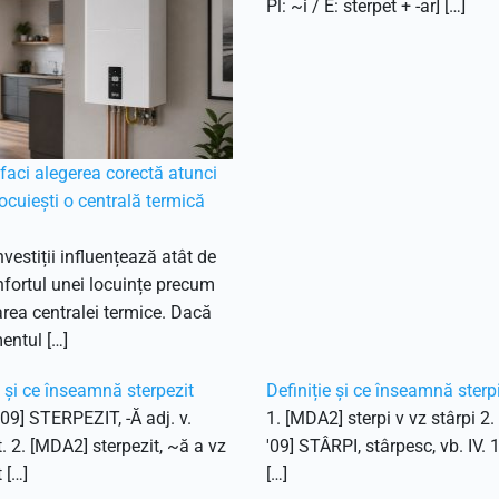
Pl: ~i / E: sterpet + -ar] […]
aci alegerea corectă atunci
ocuiești o centrală termică
nvestiții influențează atât de
fortul unei locuințe precum
ea centralei termice. Dacă
entul […]
e și ce înseamnă sterpezit
Definiție și ce înseamnă sterp
'09] STERPEZIT, -Ă adj. v.
1. [MDA2] sterpi v vz stârpi 2
t. 2. [MDA2] sterpezit, ~ă a vz
'09] STÂRPI, stârpesc, vb. IV. 
 […]
[…]