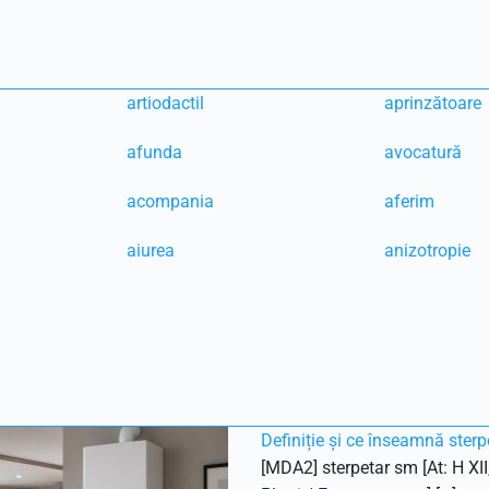
artiodactil
aprinzătoare
afunda
avocatură
acompania
aferim
aiurea
anizotropie
Definiție și ce înseamnă sterp
[MDA2] sterpetar sm [At: H XII