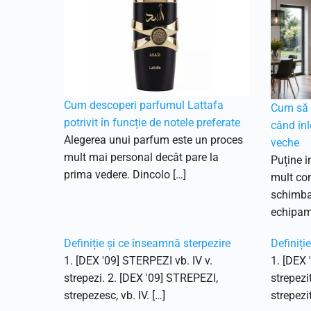
Cum descoperi parfumul Lattafa
Cum să f
potrivit în funcție de notele preferate
când înl
Alegerea unui parfum este un proces
veche
mult mai personal decât pare la
Puține i
prima vedere. Dincolo […]
mult con
schimbar
echipam
Definiție și ce înseamnă sterpezire
Definiți
1. [DEX '09] STERPEZI vb. IV v.
1. [DEX 
strepezi. 2. [DEX '09] STREPEZI,
strepezi
strepezesc, vb. IV. […]
strepezit