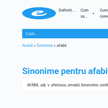
Definitii...
Cum
Cum
sa...
corec
Acasã
»
Sinonime
»
afabil
Sinonime pentru
afabi
AFÁBIL adj. v. afectuos, amabil, binevoitor, cordi