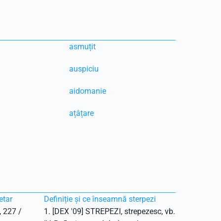
asmuțit
auspiciu
aidomanie
ațâțare
etar
Definiție și ce înseamnă sterpezi
, 227 /
1. [DEX '09] STREPEZI, strepezesc, vb.