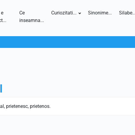
 e
Ce
Curiozitati...
Sinonime...
Silabe..
t...
inseamna...
l
al, prietenesc, prietenos.