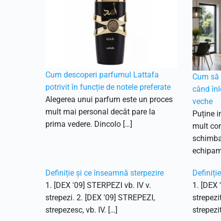
Cum descoperi parfumul Lattafa
Cum să f
potrivit în funcție de notele preferate
când înl
Alegerea unui parfum este un proces
veche
mult mai personal decât pare la
Puține i
prima vedere. Dincolo […]
mult con
schimbar
echipam
Definiție și ce înseamnă sterpezire
Definiți
1. [DEX '09] STERPEZI vb. IV v.
1. [DEX 
strepezi. 2. [DEX '09] STREPEZI,
strepezi
strepezesc, vb. IV. […]
strepezit