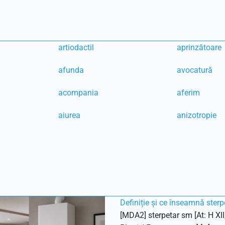
artiodactil
aprinzătoare
afunda
avocatură
acompania
aferim
aiurea
anizotropie
Definiție și ce înseamnă sterp
[MDA2] sterpetar sm [At: H XII