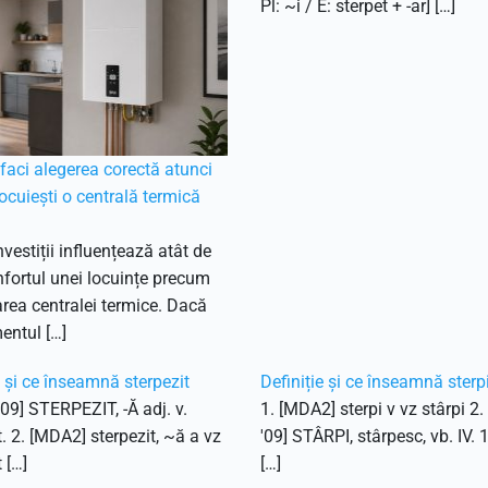
Pl: ~i / E: sterpet + -ar] […]
aci alegerea corectă atunci
ocuiești o centrală termică
nvestiții influențează atât de
fortul unei locuințe precum
ea centralei termice. Dacă
entul […]
e și ce înseamnă sterpezit
Definiție și ce înseamnă sterp
'09] STERPEZIT, -Ă adj. v.
1. [MDA2] sterpi v vz stârpi 2
t. 2. [MDA2] sterpezit, ~ă a vz
'09] STÂRPI, stârpesc, vb. IV. 
 […]
[…]