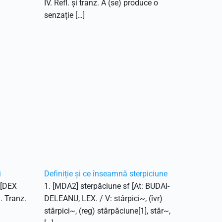
IV. Refl. și tranz. A (se) produce o
senzație […]
i
Definiție și ce înseamnă sterpiciune
. [DEX
1. [MDA2] sterpăciune sf [At: BUDAI-
1. Tranz.
DELEANU, LEX. / V: stârpici~, (îvr)
stărpici~, (reg) stărpăciune[1], stăr~,