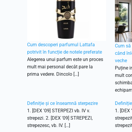
Cum descoperi parfumul Lattafa
Cum să f
potrivit în funcție de notele preferate
când înl
Alegerea unui parfum este un proces
veche
mult mai personal decât pare la
Puține i
prima vedere. Dincolo […]
mult con
schimbar
echipam
Definiție și ce înseamnă sterpezire
Definiți
1. [DEX '09] STERPEZI vb. IV v.
1. [DEX 
strepezi. 2. [DEX '09] STREPEZI,
strepezi
strepezesc, vb. IV. […]
strepezit