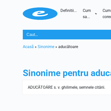
Definitii...
Cum
Cum
sa...
corec
Acasã
»
Sinonime
»
aducătoare
Sinonime pentru
aduc
ADUCĂTOÁRE s. v. ghilimele, semnele citării.