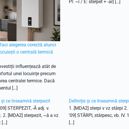
Pl: ~i / E: sterpet + -ar] […]
aci alegerea corectă atunci
ocuiești o centrală termică
nvestiții influențează atât de
fortul unei locuințe precum
ea centralei termice. Dacă
entul […]
e și ce înseamnă sterpezit
Definiție și ce înseamnă sterp
'09] STERPEZIT, -Ă adj. v.
1. [MDA2] sterpi v vz stârpi 2
t. 2. [MDA2] sterpezit, ~ă a vz
'09] STÂRPI, stârpesc, vb. IV. 
 […]
[…]