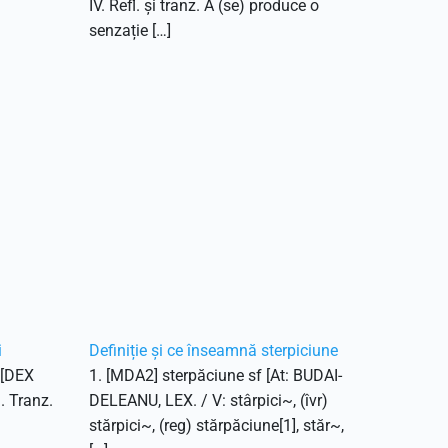
IV. Refl. și tranz. A (se) produce o
senzație […]
i
Definiție și ce înseamnă sterpiciune
. [DEX
1. [MDA2] sterpăciune sf [At: BUDAI-
1. Tranz.
DELEANU, LEX. / V: stârpici~, (îvr)
stărpici~, (reg) stărpăciune[1], stăr~,