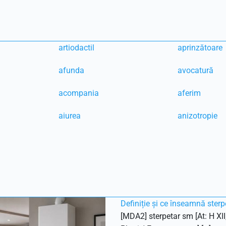
artiodactil
aprinzătoare
afunda
avocatură
acompania
aferim
aiurea
anizotropie
Definiție și ce înseamnă sterp
[MDA2] sterpetar sm [At: H XII