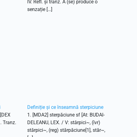
IV. Refl. și tranz. A (se) produce o
senzație […]
i
Definiție și ce înseamnă sterpiciune
. [DEX
1. [MDA2] sterpăciune sf [At: BUDAI-
1. Tranz.
DELEANU, LEX. / V: stârpici~, (îvr)
stărpici~, (reg) stărpăciune[1], stăr~,