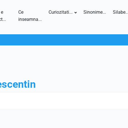
 e
Ce
Curiozitati...
Sinonime...
Silabe..
t...
inseamna...
escentin