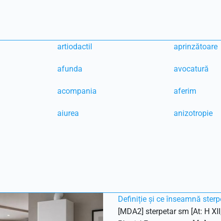
artiodactil
aprinzătoare
afunda
avocatură
acompania
aferim
aiurea
anizotropie
Definiție și ce înseamnă sterp
[MDA2] sterpetar sm [At: H XII