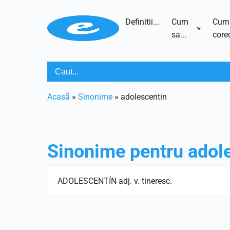
Definitii...
Cum
Cum
sa...
corec
Acasã
»
Sinonime
»
adolescentin
Sinonime pentru
adol
ADOLESCENTÍN adj. v. tineresc.