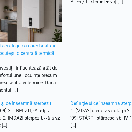
Pl: ~i / E: sterpet + -ar] […]
aci alegerea corectă atunci
ocuiești o centrală termică
nvestiții influențează atât de
fortul unei locuințe precum
ea centralei termice. Dacă
entul […]
e și ce înseamnă sterpezit
Definiție și ce înseamnă sterp
'09] STERPEZIT, -Ă adj. v.
1. [MDA2] sterpi v vz stârpi 2
t. 2. [MDA2] sterpezit, ~ă a vz
'09] STÂRPI, stârpesc, vb. IV. 
 […]
[…]