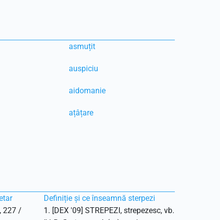
asmuțit
auspiciu
aidomanie
ațâțare
etar
Definiție și ce înseamnă sterpezi
, 227 /
1. [DEX '09] STREPEZI, strepezesc, vb.