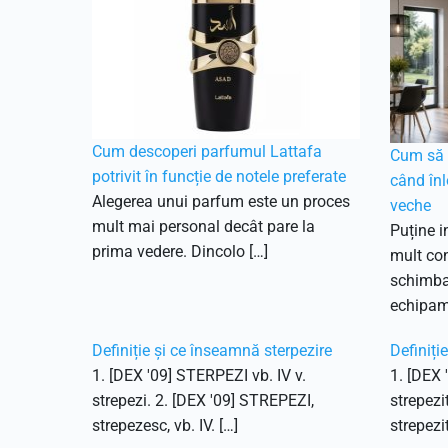
Cum descoperi parfumul Lattafa
Cum să f
potrivit în funcție de notele preferate
când înl
Alegerea unui parfum este un proces
veche
mult mai personal decât pare la
Puține i
prima vedere. Dincolo […]
mult con
schimbar
echipam
Definiție și ce înseamnă sterpezire
Definiți
1. [DEX '09] STERPEZI vb. IV v.
1. [DEX 
strepezi. 2. [DEX '09] STREPEZI,
strepezi
strepezesc, vb. IV. […]
strepezit