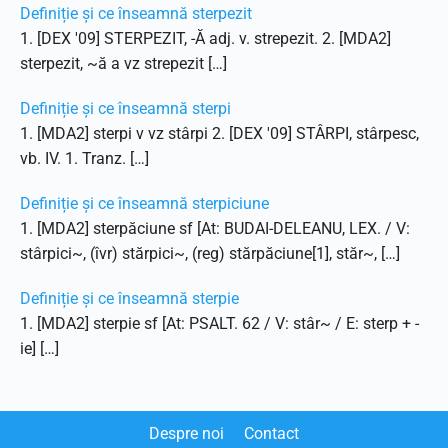
Definiție și ce înseamnă sterpezit
1. [DEX '09] STERPEZIT, -Ă adj. v. strepezit. 2. [MDA2]
sterpezit, ~ă a vz strepezit […]
Definiție și ce înseamnă sterpi
1. [MDA2] sterpi v vz stârpi 2. [DEX '09] STÂRPI, stârpesc,
vb. IV. 1. Tranz. […]
Definiție și ce înseamnă sterpiciune
1. [MDA2] sterpăciune sf [At: BUDAI-DELEANU, LEX. / V:
stârpici~, (îvr) stărpici~, (reg) stărpăciune[1], stăr~, […]
Definiție și ce înseamnă sterpie
1. [MDA2] sterpie sf [At: PSALT. 62 / V: stâr~ / E: sterp + -
ie] […]
Despre noi
Contact