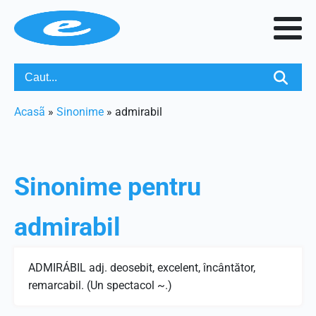
Acasã
»
Sinonime
»
admirabil
Sinonime pentru
admirabil
ADMIRÁBIL adj. deosebit, excelent, încântător,
remarcabil. (Un spectacol ~.)