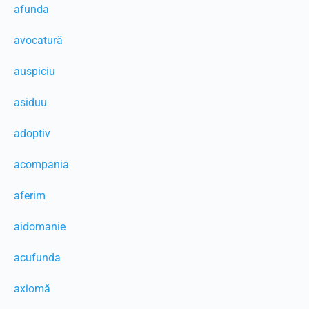
afunda
avocatură
auspiciu
asiduu
adoptiv
acompania
aferim
aidomanie
acufunda
axiomă