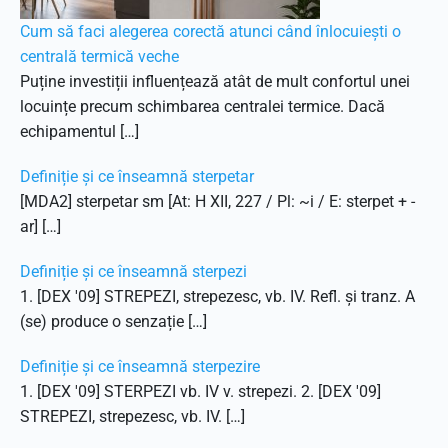
Cum să faci alegerea corectă atunci când înlocuiești o
centrală termică veche
Puține investiții influențează atât de mult confortul unei
locuințe precum schimbarea centralei termice. Dacă
echipamentul […]
Definiție și ce înseamnă sterpetar
[MDA2] sterpetar sm [At: H XII, 227 / Pl: ~i / E: sterpet + -
ar] […]
Definiție și ce înseamnă sterpezi
1. [DEX '09] STREPEZI, strepezesc, vb. IV. Refl. și tranz. A
(se) produce o senzație […]
Definiție și ce înseamnă sterpezire
1. [DEX '09] STERPEZI vb. IV v. strepezi. 2. [DEX '09]
STREPEZI, strepezesc, vb. IV. […]