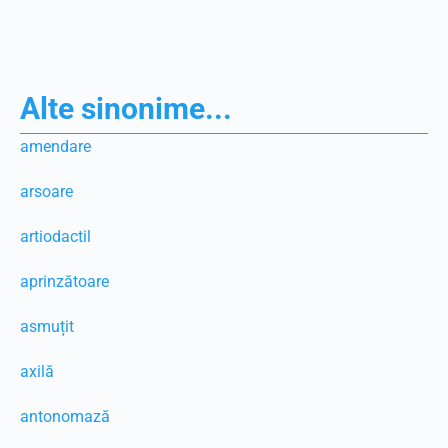
Alte sinonime...
amendare
arsoare
artiodactil
aprinzătoare
asmuțit
axilă
antonomază