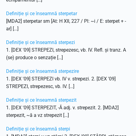
Definiție și ce înseamnă sterpetar
[MDA2] sterpetar sm [At: H XII, 227 / Pl: ~i / E: sterpet + -
ar] […]
Definiție și ce înseamnă sterpezi
1. [DEX '09] STREPEZI, strepezesc, vb. IV. Refl. și tranz. A
(se) produce o senzație […]
Definiție și ce înseamnă sterpezire
1. [DEX '09] STERPEZI vb. IV v. strepezi. 2. [DEX '09]
STREPEZI, strepezesc, vb. IV. […]
Definiție și ce înseamnă sterpezit
1. [DEX '09] STERPEZIT, -Ă adj. v. strepezit. 2. [MDA2]
sterpezit, ~ă a vz strepezit […]
Definiție și ce înseamnă sterpi