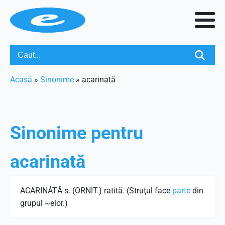
Acasã
»
Sinonime
»
acarinată
Sinonime pentru
acarinată
ACARINÁTĂ s. (ORNIT.) ratită. (Struţul face
parte
din
grupul ~elor.)