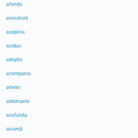
afunda
avocatură
auspiciu
asiduu
adoptiv
acompania
aferim
aidomanie
acufunda
axiomă