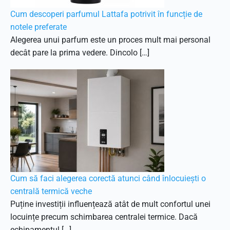
Cum descoperi parfumul Lattafa potrivit în funcție de
notele preferate
Alegerea unui parfum este un proces mult mai personal
decât pare la prima vedere. Dincolo […]
Cum să faci alegerea corectă atunci când înlocuiești o
centrală termică veche
Puține investiții influențează atât de mult confortul unei
locuințe precum schimbarea centralei termice. Dacă
echipamentul […]