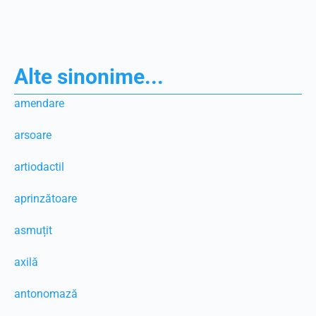
Alte sinonime...
amendare
arsoare
artiodactil
aprinzătoare
asmuțit
axilă
antonomază