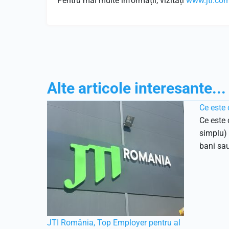
Pentru mai multe informații, vizitați
www.jti.co
Alte articole interesante...
Ce este 
Ce este 
simplu) 
bani sau
JTI România, Top Employer pentru al