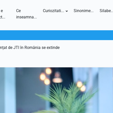
 e
Ce
Curiozitati...
Sinonime...
Silabe..
t...
inseamna...
iințat de JTI în România se extinde