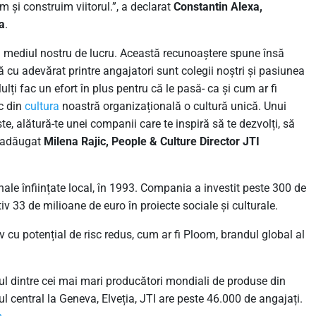
m și construim viitorul.”, a declarat
Constantin Alexa,
a
.
tă mediul nostru de lucru. Această recunoaștere spune însă
 cu adevărat printre angajatori sunt colegii noștri și pasiunea
Mulți fac un efort în plus pentru că le pasă- ca și cum ar fi
ac din
cultura
noastră organizațională o cultură unică. Unui
este, alătură-te unei companii care te inspiră să te dezvolți, să
 a adăugat
Milena Rajic, People & Culture Director JTI
ale înființate local, în 1993. Compania a investit peste 300 de
v 33 de milioane de euro în proiecte sociale și culturale.
 cu potențial de risc redus, cum ar fi Ploom, brandul global al
l dintre cei mai mari producători mondiali de produse din
ul central la Geneva, Elveția, JTI are peste 46.000 de angajați.