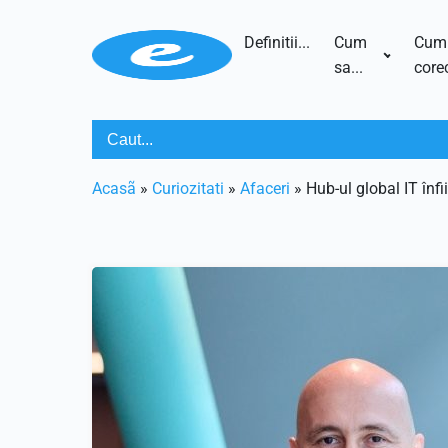
Definitii...
Cum
Cum
sa...
corec
Acasã
»
Curiozitati
»
Afaceri
»
Hub-ul global IT înf