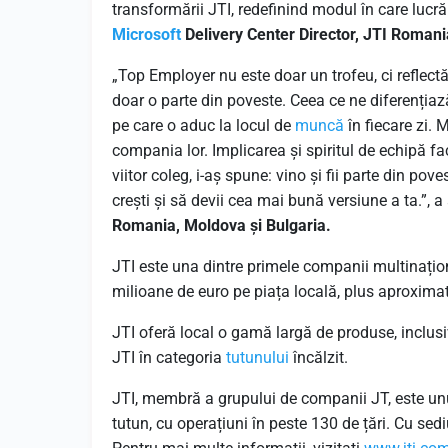
transformării JTI, redefinind modul în care lucră
Microsoft
Delivery Center Director, JTI Romani
„Top Employer nu este doar un trofeu, ci reflec
doar o parte din poveste. Ceea ce ne diferențiază
pe care o aduc la locul de
muncă
în fiecare zi. 
compania lor. Implicarea și spiritul de echipă f
viitor coleg, i-aș spune: vino și fii parte din pov
crești și să devii cea mai bună versiune a ta.”,
Romania, Moldova și Bulgaria.
JTI este una dintre primele companii multinațion
milioane de euro pe piața locală, plus aproximati
JTI oferă local o gamă largă de produse, inclusiv
JTI în categoria
tutunului
încălzit.
JTI, membră a grupului de companii JT, este unu
tutun, cu operațiuni în peste 130 de țări. Cu sedi