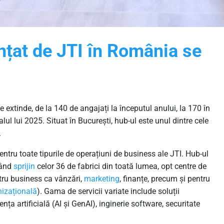
ințat de JTI în România se
e extinde, de la 140 de angajați la începutul anului, la 170 în
l lui 2025. Situat în București, hub-ul este unul dintre cele
.
pentru toate tipurile de operațiuni de business ale JTI. Hub-ul
dând
sprijin
celor 36 de fabrici din toată lumea, opt centre de
ntru business ca vânzări,
marketing
, finanțe, precum și pentru
nizațională
). Gama de servicii variate include soluții
nța artificială (AI și GenAI), inginerie software, securitate