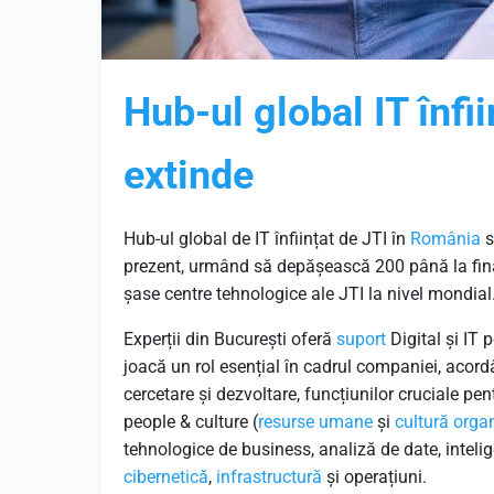
Hub-ul global IT înfi
extinde
Hub-ul global de IT înființat de JTI în
România
s
prezent, urmând să depășească 200 până la finalu
șase centre tehnologice ale JTI la nivel mondial
Experții din București oferă
suport
Digital și IT 
joacă un rol esențial în cadrul companiei, acor
cercetare și dezvoltare, funcțiunilor cruciale pe
people & culture (
resurse umane
și
cultură orga
tehnologice de business, analiză de date, intelige
cibernetică
,
infrastructură
și operațiuni.