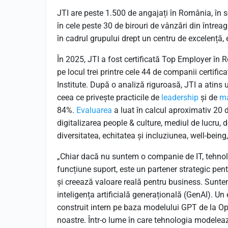
JTI are peste 1.500 de angajați în România, în sed
în cele peste 30 de birouri de vânzări din întrea
în cadrul grupului drept un centru de excelență, 
În 2025, JTI a fost certificată Top Employer în
pe locul trei printre cele 44 de companii certific
Institute. După o analiză riguroasă, JTI a atins
ceea ce privește practicile de
leadership
și de
m
84%.
Evaluarea
a luat în calcul aproximativ 20 de
digitalizarea people & culture, mediul de lucru,
diversitatea, echitatea și incluziunea, well-being
„Chiar dacă nu suntem o companie de IT, tehno
funcțiune suport, este un partener strategic pe
și creează valoare reală pentru business. Suntem
inteligența artificială generațională (GenAI). Un
construit intern pe baza modelului GPT de la Ope
noastre. Într-o lume în care tehnologia modelează 