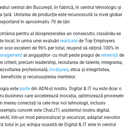
iul central din București, în fabrică, în centrul tehnologic și
ga țară. Unitatea de producție este recunoscută la nivel global
exportând în aproximativ 70 de țări.
 România pentru al doisprezecelea an consecutiv, clasându-se
ate local, în urma unei evaluări
realizate
de Top Employers
 un scor excelent de 96% per total, reușind să obțină 100% în
anagement
al angajaților- cu mult peste pragul de
referință
de
 criterii, precum leadership, recrutarea de talente, integrarea,
 dezvoltarea profesională,
învățarea
, etica și integritatea,
, beneficiile și recunoașterea meritelor.
logia este
parte
din ADN-ul nostru. Digital & IT nu este doar o
ntru business care accelerează inovația, optimizează procesele
 mereu conectați la cele mai noi tehnologii, inclusiv
 exemplu concret este ChatJTI, asistentul nostru digital,
nAI, într-un mod personalizat și securizat, adaptat nevoilor
totul în jur, echipa noastră de Digital & IT este în centrul