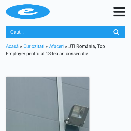
Acasã
»
Curiozitati
»
Afaceri
»
JTI România, Top
Employer pentru al 13-lea an consecutiv