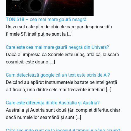
TON 618 – cea mai mare gaură neagră
Universul este plin de obiecte care par desprinse din
filmele SF, însă puține sunt la […]
Care este cea mai mare gaură neagră din Univers?
Dacă ai impresia că Soarele este uriaș, află că, la scară
cosmică, este doar o […]
Cum detectează google că un text este scris de Ai?
De când au apărut instrumentele bazate pe inteligență
artificială, una dintre cele mai frecvente întrebări […]
Care este diferența dintre Australia și Austria?
Australia și Austria sunt două țări complet diferite, chiar
dacă numele lor seamănă și sunt […]
Câte secunde sunt de la începutul timpului până acum?