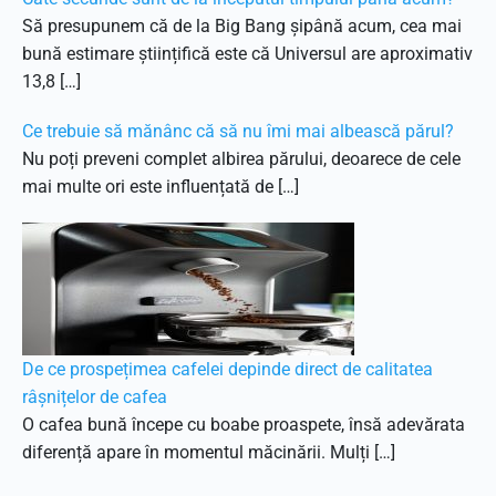
Să presupunem că de la Big Bang șipână acum, cea mai
bună estimare științifică este că Universul are aproximativ
13,8 […]
Ce trebuie să mănânc că să nu îmi mai albească părul?
Nu poți preveni complet albirea părului, deoarece de cele
mai multe ori este influențată de […]
De ce prospețimea cafelei depinde direct de calitatea
râșnițelor de cafea
O cafea bună începe cu boabe proaspete, însă adevărata
diferență apare în momentul măcinării. Mulți […]