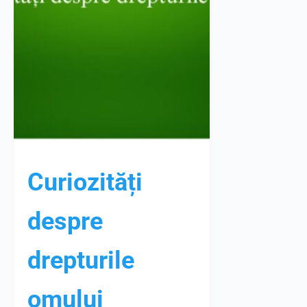
Curiozități
despre
drepturile
omului