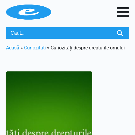
Acasã
»
Curiozitati
»
Curiozități despre drepturile omului