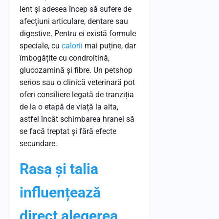
lent și adesea încep să sufere de
afecțiuni articulare, dentare sau
digestive. Pentru ei există formule
speciale, cu
calorii
mai puține, dar
îmbogățite cu condroitină,
glucozamină și fibre. Un petshop
serios sau o clinică veterinară pot
oferi consiliere legată de tranziția
de la o etapă de viață la alta,
astfel încât schimbarea hranei să
se facă treptat și fără efecte
secundare.
Rasa și talia
influențează
direct alegerea