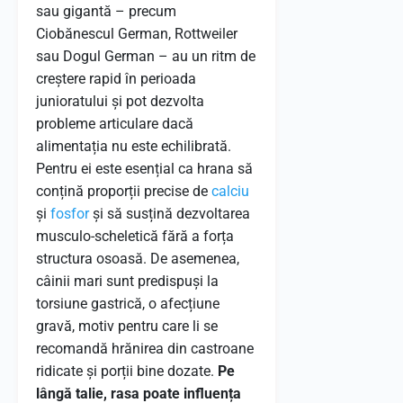
sau gigantă – precum
Ciobănescul German, Rottweiler
sau Dogul German – au un ritm de
creștere rapid în perioada
junioratului și pot dezvolta
probleme articulare dacă
alimentația nu este echilibrată.
Pentru ei este esențial ca hrana să
conțină proporții precise de
calciu
și
fosfor
și să susțină dezvoltarea
musculo-scheletică fără a forța
structura osoasă. De asemenea,
câinii mari sunt predispuși la
torsiune gastrică, o afecțiune
gravă, motiv pentru care li se
recomandă hrănirea din castroane
ridicate și porții bine dozate.
Pe
lângă talie, rasa poate influența