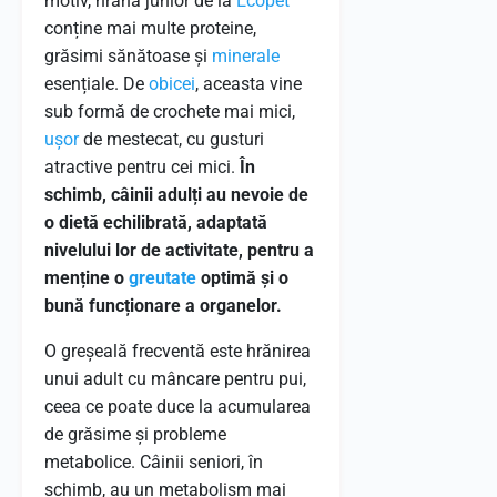
motiv, hrana junior de la
Ecopet
conține mai multe proteine,
grăsimi sănătoase și
minerale
esențiale. De
obicei
, aceasta vine
sub formă de crochete mai mici,
ușor
de mestecat, cu gusturi
atractive pentru cei mici.
În
schimb, câinii adulți au nevoie de
o dietă echilibrată, adaptată
nivelului lor de activitate, pentru a
menține o
greutate
optimă și o
bună funcționare a organelor.
O greșeală frecventă este hrănirea
unui adult cu mâncare pentru pui,
ceea ce poate duce la acumularea
de grăsime și probleme
metabolice. Câinii seniori, în
schimb, au un metabolism mai