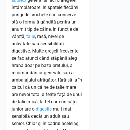
subiect
general și nici o alegere
întâmplătoare. În spatele fiecărei
pungi de crochete sau conserve
stă o formulă gândită pentru un
anumit tip de câine, în funcție de
vârstă,
talie
, rasă, nivel de
activitate sau sensibilități
digestive. Multe greșeli frecvente
se fac atunci când stăpânii aleg
hrana doar pe baza prețului, a
recomandărilor generale sau a
ambalajului atrăgător, fără să ia în
calcul că un câine de talie mare
are nevoi total diferite față de unul
de talie mică, la fel cum un cățel
junior are o
digestie
mult mai
sensibilă decât un adult sau
senior. Chiar și în cadrul aceleiași