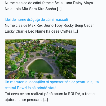
Nume clasice de câini femele Bella Luna Daisy Maya
Nala Lola Mia Sara Kira Sasha […]
Idei de nume drăguțe de câini masculi
Nume clasice Max Rex Bruno Toby Rocky Benji Oscar
Lucky Charlie Leo Nume haioase Chiftea […]
Un maraton al donațiilor și sponsorizărilor pentru a ajuta
centrul PawzUp să prindă viață
Tot ceea ce am realizat până acum la ROLDA, a fost cu
ajutorul unor persoane […]