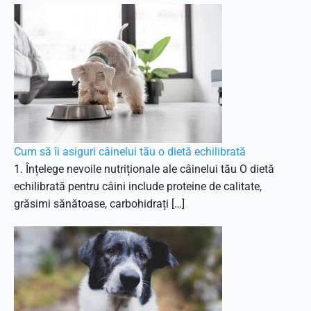
Cum să îi asiguri câinelui tău o dietă echilibrată
1. Înțelege nevoile nutriționale ale câinelui tău O dietă
echilibrată pentru câini include proteine de calitate,
grăsimi sănătoase, carbohidrați […]