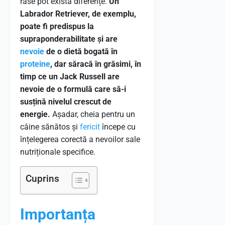
rase pot exista diferențe.
Un
Labrador Retriever, de exemplu,
poate fi predispus la
supraponderabilitate și are
nevoie
de o dietă bogată în
proteine
, dar săracă în grăsimi, în
timp ce un Jack Russell are
nevoie de o formulă care să-i
susțină nivelul crescut de
energie.
Așadar, cheia pentru un
câine sănătos și
fericit
începe cu
înțelegerea corectă a nevoilor sale
nutriționale specifice.
Cuprins
Importanța