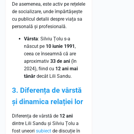
De asemenea, este activ pe rețelele
de socializare, unde împărtășește
cu publicul detalii despre viața sa
personală și profesională.
Vârsta
: Silviu Țolu s-a
născut pe
10 iunie 1991
,
ceea ce înseamnă că are
aproximativ
33 de ani
(în
2024), fiind cu
12 ani mai
tânăr
decât Lili Sandu.
3. Diferența de vârstă
și dinamica relației lor
Diferența de vârstă de
12 ani
dintre Lili Sandu și Silviu Țolu a
fost uneori
subiect
de discuție în