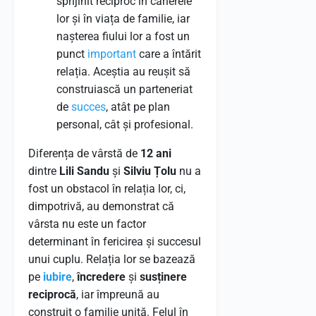
sprijinit reciproc în carierele
lor și în viața de familie, iar
nașterea fiului lor a fost un
punct
important
care a întărit
relația. Aceștia au reușit să
construiască un parteneriat
de
succes
, atât pe plan
personal, cât și profesional.
Diferența de vârstă de
12 ani
dintre
Lili Sandu
și
Silviu Țolu
nu a
fost un obstacol în relația lor, ci,
dimpotrivă, au demonstrat că
vârsta nu este un factor
determinant în fericirea și succesul
unui cuplu. Relația lor se bazează
pe
iubire
,
încredere
și
susținere
reciprocă
, iar împreună au
construit o familie unită. Felul în