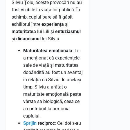
Silviu Țolu, aceste provocări nu au
fost vizibile în viața lor publică. În
schimb, cuplul pare să fi găsit
echilibrul între
experiența
și
maturitatea
lui Lili și
entuziasmul
și
dinamismul
lui Silviu.
Maturitatea emoțională
: Lili
a menționat că experiențele
sale de viață și maturitatea
dobândită au fost un avantaj
în relația cu Silviu. În același
timp, Silviu a arătat o
maturitate emoțională peste
vârsta sa biologică, ceea ce
a contribuit la armonia
cuplului.
Sprijin
reciproc
: Cei doi s-au