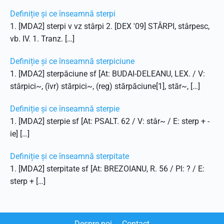
Definiție și ce înseamnă sterpi
1. [MDA2] sterpi v vz stârpi 2. [DEX '09] STÂRPI, stârpesc,
vb. IV. 1. Tranz. […]
Definiție și ce înseamnă sterpiciune
1. [MDA2] sterpăciune sf [At: BUDAI-DELEANU, LEX. / V:
stârpici~, (îvr) stărpici~, (reg) stărpăciune[1], stăr~, […]
Definiție și ce înseamnă sterpie
1. [MDA2] sterpie sf [At: PSALT. 62 / V: stâr~ / E: sterp + -
ie] […]
Definiție și ce înseamnă sterpitate
1. [MDA2] sterpitate sf [At: BREZOIANU, R. 56 / Pl: ? / E:
sterp + […]
Despre noi
Contact