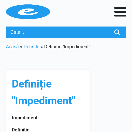
Acasã
»
Definitii
»
Definiție "Impediment"
Definiție
"Impediment"
Impediment
:
Definiție
: