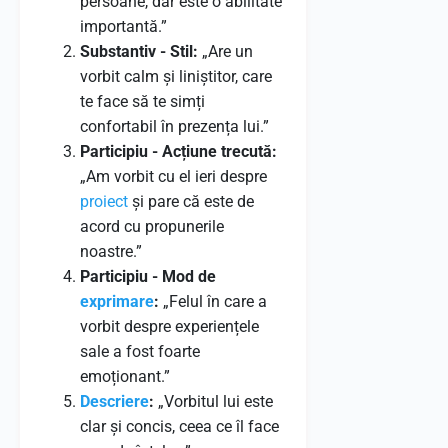
persoane, dar este o abilitate
importantă.”
Substantiv - Stil:
„Are un
vorbit calm și liniștitor, care
te face să te simți
confortabil în prezența lui.”
Participiu - Acțiune trecută:
„Am vorbit cu el ieri despre
proiect
și pare că este de
acord cu propunerile
noastre.”
Participiu - Mod de
exprimare
:
„Felul în care a
vorbit despre experiențele
sale a fost foarte
emoționant.”
Descriere
:
„Vorbitul lui este
clar și concis, ceea ce îl face