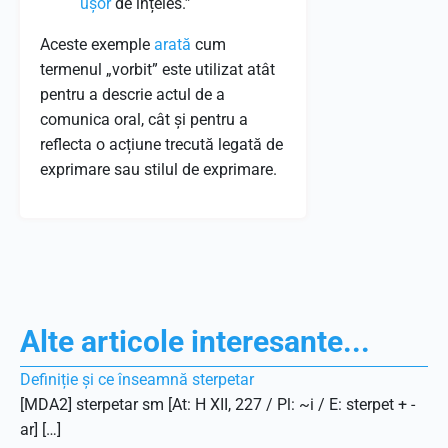
ușor
de înțeles.”
Aceste exemple
arată
cum
termenul „vorbit” este utilizat atât
pentru a descrie actul de a
comunica oral, cât și pentru a
reflecta o acțiune trecută legată de
exprimare sau stilul de exprimare.
Alte articole interesante...
Definiție și ce înseamnă sterpetar
[MDA2] sterpetar sm [At: H XII, 227 / Pl: ~i / E: sterpet + -
ar] […]