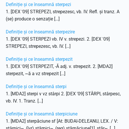
Definiție și ce înseamnă sterpezi
1. [DEX '09] STREPEZI, strepezesc, vb. IV. Refl. și tranz. A
(se) produce o senzație […]
Definiție și ce înseamnă sterpezire
1. [DEX '09] STERPEZI vb. IV v. strepezi. 2. [DEX '09]
STREPEZI, strepezesc, vb. IV. […]
Definiție și ce înseamnă sterpezit
1. [DEX '09] STERPEZIT, -Ă adj. v. strepezit. 2. [MDA2]
sterpezit, ~ă a vz strepezit […]
Definiție și ce înseamnă sterpi
1. [MDA2] sterpi v vz stârpi 2. [DEX '09] STÂRPI, stârpesc,
vb. IV. 1. Tranz. […]
Definiție și ce înseamnă sterpiciune
1. [MDA2] sterpăciune sf [At: BUDAI-DELEANU, LEX. / V:
stârpici~, (îvr) stărpici~, (reg) stărpăciune[1], stăr~, […]