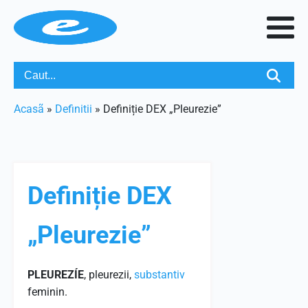
Acasã
»
Definitii
»
Definiție DEX „Pleurezie”
Definiție DEX
„Pleurezie”
PLEUREZÍE
, pleurezii,
substantiv
feminin.