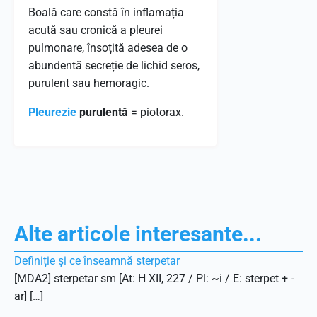
Boală care constă în inflamația
acută sau cronică a pleurei
pulmonare, însoțită adesea de o
abundentă secreție de lichid seros,
purulent sau hemoragic.
Pleurezie
purulentă
= piotorax.
Alte articole interesante...
Definiție și ce înseamnă sterpetar
[MDA2] sterpetar sm [At: H XII, 227 / Pl: ~i / E: sterpet + -
ar] […]