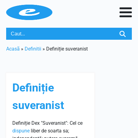
Acasã
»
Definitii
»
Definiție suveranist
Definiție
suveranist
Definiție
Dex "Suveranist": Cel ce
dispune
liber de soarta sa;