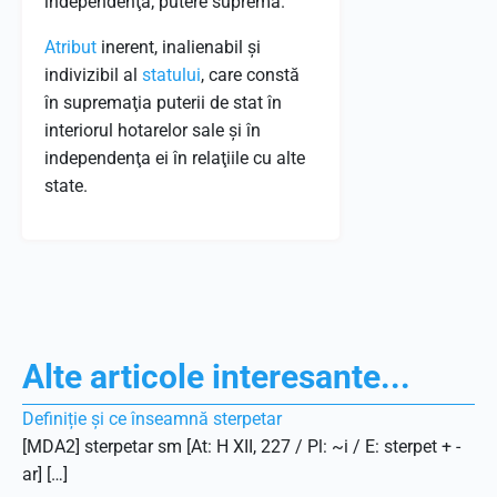
independenţă; putere supremă.
Atribut
inerent, inalienabil şi
indivizibil al
statului
, care constă
în supremaţia puterii de stat în
interiorul hotarelor sale şi în
independenţa ei în relaţiile cu alte
state.
Alte articole interesante...
Definiție și ce înseamnă sterpetar
[MDA2] sterpetar sm [At: H XII, 227 / Pl: ~i / E: sterpet + -
ar] […]