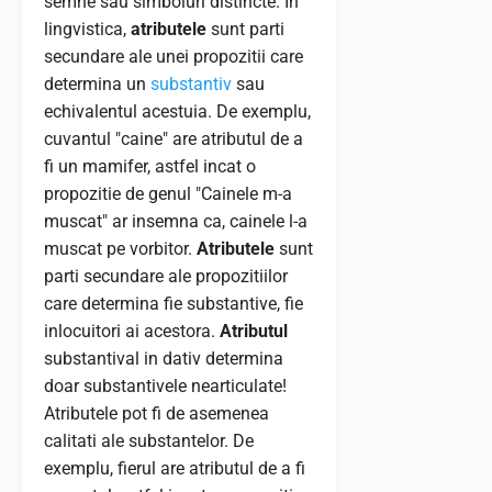
semne sau simboluri distincte. In
lingvistica,
atributele
sunt parti
secundare ale unei propozitii care
determina un
substantiv
sau
echivalentul acestuia. De exemplu,
cuvantul "caine" are atributul de a
fi un mamifer, astfel incat o
propozitie de genul "Cainele m-a
muscat" ar insemna ca, cainele l-a
muscat pe vorbitor.
Atributele
sunt
parti secundare ale propozitiilor
care determina fie substantive, fie
inlocuitori ai acestora.
Atributul
substantival in dativ determina
doar substantivele nearticulate!
Atributele pot fi de asemenea
calitati ale substantelor. De
exemplu, fierul are atributul de a fi