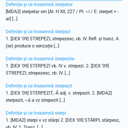
Definiție și ce înseamnă sterpetar
[MDA2] sterpetar sm [At: H XII, 227 / Pl: ~i / E: sterpet + -
ar] […]
Definiție și ce înseamnă sterpezi
1. [DEX '09] STREPEZI, strepezesc, vb. IV. Refl. și tranz. A
(se) produce o senzație […]
Definiție și ce înseamnă sterpezire
1. [DEX '09] STERPEZI vb. IV v. strepezi. 2. [DEX '09]
STREPEZI, strepezesc, vb. IV. […]
Definiție și ce înseamnă sterpezit
1. [DEX '09] STERPEZIT, -Ă adj. v. strepezit. 2. [MDA2]
sterpezit, ~ă a vz strepezit […]
Definiție și ce înseamnă sterpi
1. [MDA2] sterpi v vz stârpi 2. [DEX '09] STÂRPI, stârpesc,
vb. IV. 1. Tranz. […]