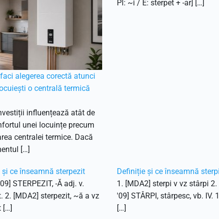
Pl: ~i / E: sterpet + -ar] […]
aci alegerea corectă atunci
ocuiești o centrală termică
nvestiții influențează atât de
fortul unei locuințe precum
ea centralei termice. Dacă
entul […]
e și ce înseamnă sterpezit
Definiție și ce înseamnă sterp
'09] STERPEZIT, -Ă adj. v.
1. [MDA2] sterpi v vz stârpi 2
t. 2. [MDA2] sterpezit, ~ă a vz
'09] STÂRPI, stârpesc, vb. IV. 
 […]
[…]