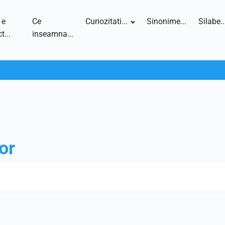
 e
Ce
Curiozitati...
Sinonime...
Silabe..
t...
inseamna...
or