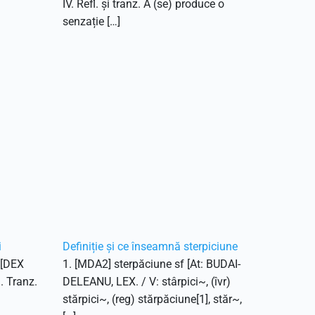
IV. Refl. și tranz. A (se) produce o
senzație […]
i
Definiție și ce înseamnă sterpiciune
. [DEX
1. [MDA2] sterpăciune sf [At: BUDAI-
1. Tranz.
DELEANU, LEX. / V: stârpici~, (îvr)
stărpici~, (reg) stărpăciune[1], stăr~,