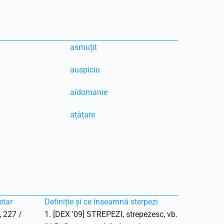
asmuțit
auspiciu
aidomanie
ațâțare
etar
Definiție și ce înseamnă sterpezi
, 227 /
1. [DEX '09] STREPEZI, strepezesc, vb.