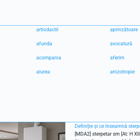
artiodactil
aprinzătoare
afunda
avocatură
acompania
aferim
aiurea
anizotropie
Definiție și ce înseamnă sterp
[MDA2] sterpetar sm [At: H XII