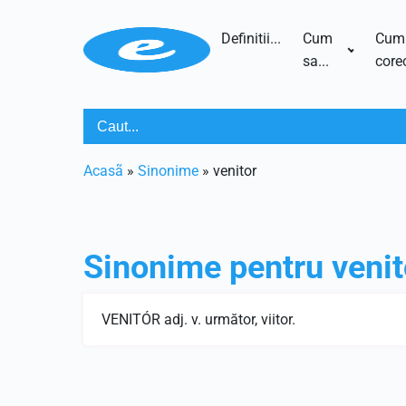
Definitii...
Cum
Cum
sa...
corec
Acasã
»
Sinonime
»
venitor
Sinonime pentru
venit
VENITÓR adj. v. următor, viitor.