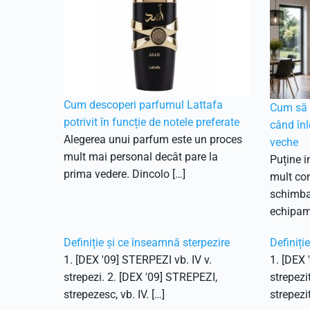
Cum descoperi parfumul Lattafa
Cum să f
potrivit în funcție de notele preferate
când înl
Alegerea unui parfum este un proces
veche
mult mai personal decât pare la
Puține i
prima vedere. Dincolo […]
mult con
schimbar
echipam
Definiție și ce înseamnă sterpezire
Definiți
1. [DEX '09] STERPEZI vb. IV v.
1. [DEX 
strepezi. 2. [DEX '09] STREPEZI,
strepezi
strepezesc, vb. IV. […]
strepezit