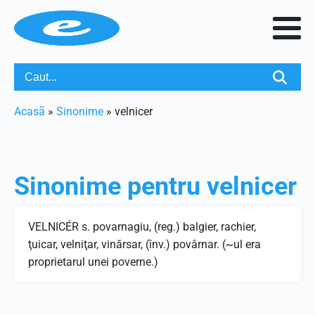
Acasã
»
Sinonime
»
velnicer
Sinonime pentru
velnicer
VELNICÉR s. povarnagiu, (reg.) balgier, rachier,
ţuicar, velniţar, vinărsar, (înv.) povârnar. (~ul era
proprietarul unei poverne.)