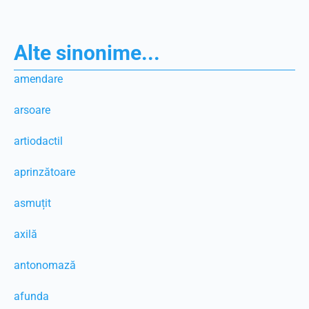
Alte sinonime...
amendare
arsoare
artiodactil
aprinzătoare
asmuțit
axilă
antonomază
afunda