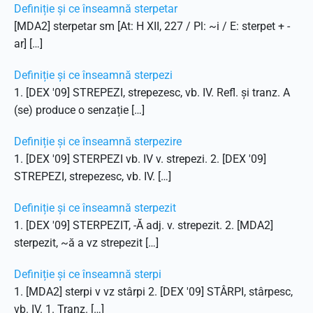
Definiție și ce înseamnă sterpetar
[MDA2] sterpetar sm [At: H XII, 227 / Pl: ~i / E: sterpet + -
ar] […]
Definiție și ce înseamnă sterpezi
1. [DEX '09] STREPEZI, strepezesc, vb. IV. Refl. și tranz. A
(se) produce o senzație […]
Definiție și ce înseamnă sterpezire
1. [DEX '09] STERPEZI vb. IV v. strepezi. 2. [DEX '09]
STREPEZI, strepezesc, vb. IV. […]
Definiție și ce înseamnă sterpezit
1. [DEX '09] STERPEZIT, -Ă adj. v. strepezit. 2. [MDA2]
sterpezit, ~ă a vz strepezit […]
Definiție și ce înseamnă sterpi
1. [MDA2] sterpi v vz stârpi 2. [DEX '09] STÂRPI, stârpesc,
vb. IV. 1. Tranz. […]