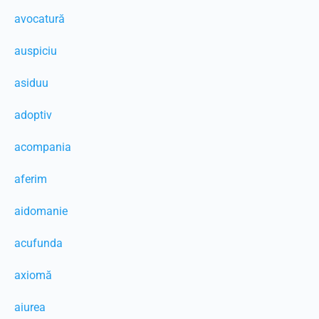
avocatură
auspiciu
asiduu
adoptiv
acompania
aferim
aidomanie
acufunda
axiomă
aiurea