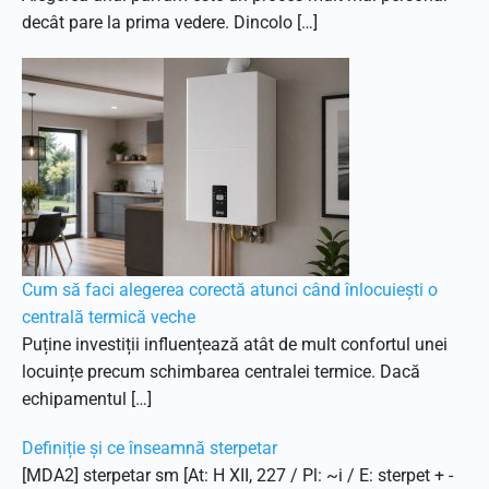
decât pare la prima vedere. Dincolo […]
Cum să faci alegerea corectă atunci când înlocuiești o
centrală termică veche
Puține investiții influențează atât de mult confortul unei
locuințe precum schimbarea centralei termice. Dacă
echipamentul […]
Definiție și ce înseamnă sterpetar
[MDA2] sterpetar sm [At: H XII, 227 / Pl: ~i / E: sterpet + -