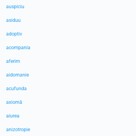
auspiciu
asiduu
adoptiv
acompania
aferim
aidomanie
acufunda
axiomă
aiurea
anizotropie