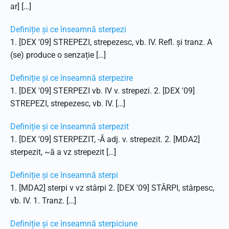
ar] […]
Definiție și ce înseamnă sterpezi
1. [DEX '09] STREPEZI, strepezesc, vb. IV. Refl. și tranz. A
(se) produce o senzație […]
Definiție și ce înseamnă sterpezire
1. [DEX '09] STERPEZI vb. IV v. strepezi. 2. [DEX '09]
STREPEZI, strepezesc, vb. IV. […]
Definiție și ce înseamnă sterpezit
1. [DEX '09] STERPEZIT, -Ă adj. v. strepezit. 2. [MDA2]
sterpezit, ~ă a vz strepezit […]
Definiție și ce înseamnă sterpi
1. [MDA2] sterpi v vz stârpi 2. [DEX '09] STÂRPI, stârpesc,
vb. IV. 1. Tranz. […]
Definiție și ce înseamnă sterpiciune