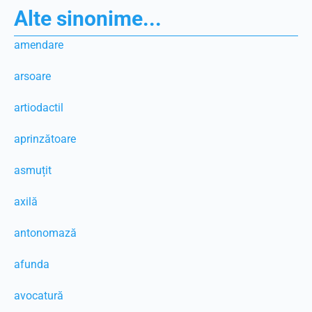
Alte sinonime...
amendare
arsoare
artiodactil
aprinzătoare
asmuțit
axilă
antonomază
afunda
avocatură