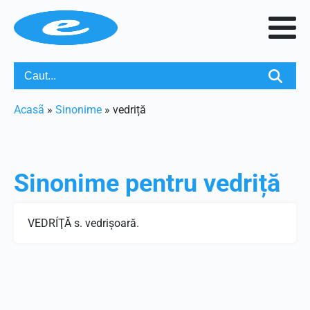
Acasã
»
Sinonime
»
vedriță
Sinonime pentru
vedriță
VEDRÍŢĂ s. vedrişoară.