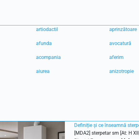
artiodactil
aprinzătoare
afunda
avocatură
acompania
aferim
aiurea
anizotropie
Definiție și ce înseamnă sterp
[MDA2] sterpetar sm [At: H XII