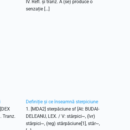
IV. Refl. și tranz. A (se) produce o
senzație […]
i
Definiție și ce înseamnă sterpiciune
. [DEX
1. [MDA2] sterpăciune sf [At: BUDAI-
1. Tranz.
DELEANU, LEX. / V: stârpici~, (îvr)
stărpici~, (reg) stărpăciune[1], stăr~,