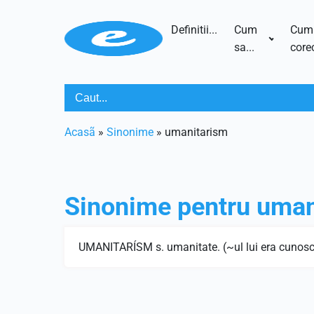
Definitii...
Cum
Cum
sa...
corec
Acasã
»
Sinonime
»
umanitarism
Sinonime pentru
uman
UMANITARÍSM s. umanitate. (~ul lui era cunosc