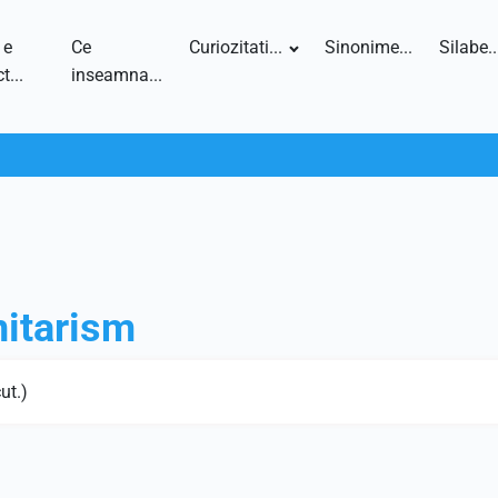
 e
Ce
Curiozitati...
Sinonime...
Silabe..
t...
inseamna...
itarism
ut.)