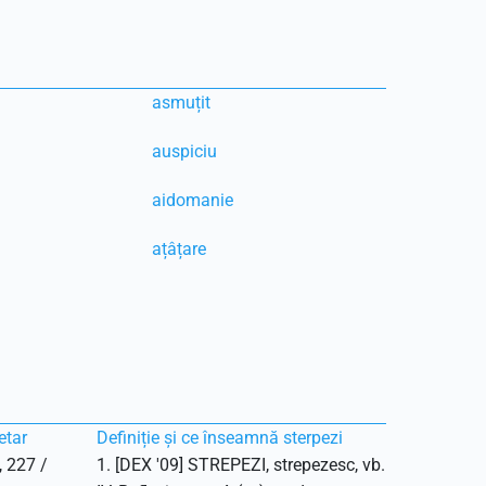
asmuțit
auspiciu
aidomanie
ațâțare
etar
Definiție și ce înseamnă sterpezi
, 227 /
1. [DEX '09] STREPEZI, strepezesc, vb.