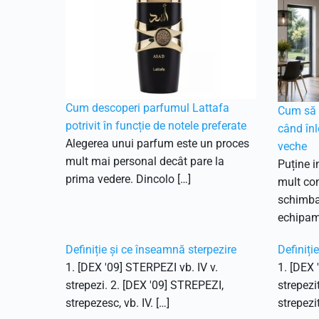
Cum descoperi parfumul Lattafa
Cum să f
potrivit în funcție de notele preferate
când înl
Alegerea unui parfum este un proces
veche
mult mai personal decât pare la
Puține i
prima vedere. Dincolo […]
mult con
schimbar
echipam
Definiție și ce înseamnă sterpezire
Definiți
1. [DEX '09] STERPEZI vb. IV v.
1. [DEX 
strepezi. 2. [DEX '09] STREPEZI,
strepezi
strepezesc, vb. IV. […]
strepezit