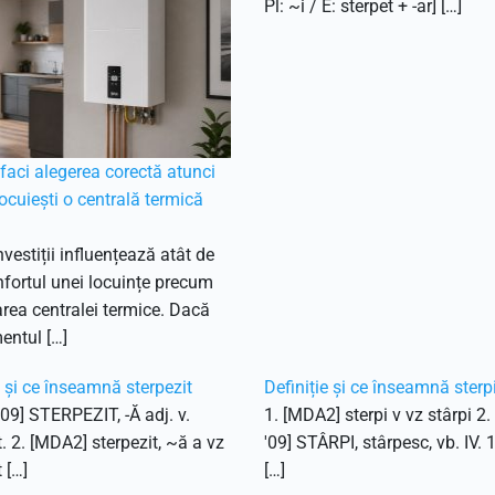
Pl: ~i / E: sterpet + -ar] […]
aci alegerea corectă atunci
ocuiești o centrală termică
nvestiții influențează atât de
fortul unei locuințe precum
ea centralei termice. Dacă
entul […]
e și ce înseamnă sterpezit
Definiție și ce înseamnă sterp
'09] STERPEZIT, -Ă adj. v.
1. [MDA2] sterpi v vz stârpi 2
t. 2. [MDA2] sterpezit, ~ă a vz
'09] STÂRPI, stârpesc, vb. IV. 
 […]
[…]