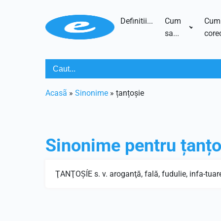
Definitii...
Cum
Cum
sa...
corec
Acasã
»
Sinonime
»
țanțoșie
Sinonime pentru
țanțo
ŢANŢOŞÍE s. v. aroganţă, fală, fudulie, infa-tuar