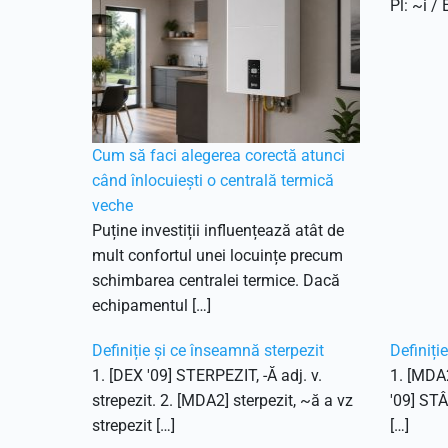
Pl: ~i / 
Cum să faci alegerea corectă atunci
când înlocuiești o centrală termică
veche
Puține investiții influențează atât de
mult confortul unei locuințe precum
schimbarea centralei termice. Dacă
echipamentul […]
Definiție și ce înseamnă sterpezit
Definiți
1. [DEX '09] STERPEZIT, -Ă adj. v.
1. [MDA2
strepezit. 2. [MDA2] sterpezit, ~ă a vz
'09] STÂ
strepezit […]
[…]