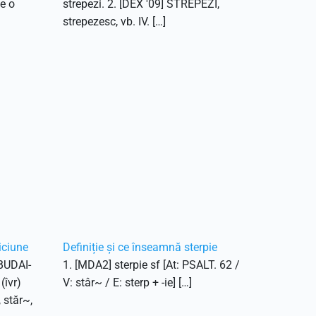
ce o
strepezi. 2. [DEX '09] STREPEZI,
strepezesc, vb. IV. […]
iciune
Definiție și ce înseamnă sterpie
 BUDAI-
1. [MDA2] sterpie sf [At: PSALT. 62 /
(îvr)
V: stâr~ / E: sterp + -ie] […]
, stăr~,