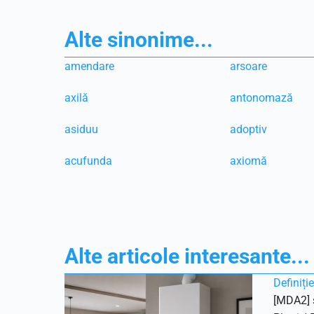
Alte sinonime...
amendare
arsoare
axilă
antonomază
asiduu
adoptiv
acufunda
axiomă
Alte articole interesante...
Definiți
[MDA2] s