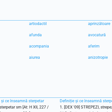
artiodactil
aprinzătoare
afunda
avocatură
acompania
aferim
aiurea
anizotropie
e și ce înseamnă sterpetar
Definiție și ce înseamnă sterp
terpetar sm [At: H XII, 227 /
1. [DEX '09] STREPEZI, strepe