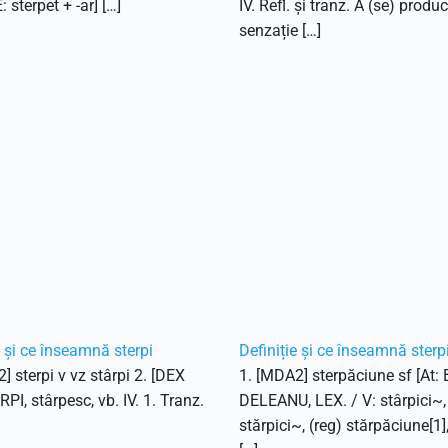
E: sterpet + -ar] […]
IV. Refl. și tranz. A (se) produ
senzație […]
e și ce înseamnă sterpi
Definiție și ce înseamnă sterp
] sterpi v vz stârpi 2. [DEX
1. [MDA2] sterpăciune sf [At:
RPI, stârpesc, vb. IV. 1. Tranz.
DELEANU, LEX. / V: stârpici~, 
stărpici~, (reg) stărpăciune[1]