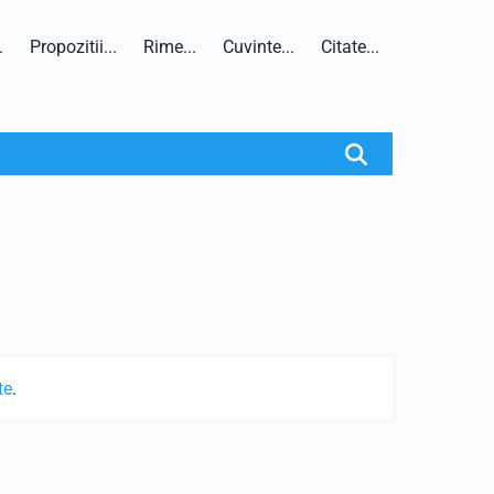
.
Propozitii...
Rime...
Cuvinte...
Citate...
te
.