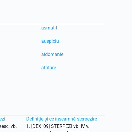
asmuțit
auspiciu
aidomanie
ațâțare
ezi
Definiție și ce înseamnă sterpezire
zesc, vb.
1. [DEX '09] STERPEZI vb. IV v.