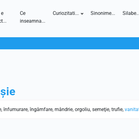
 e
Ce
Curiozitati...
Sinonime...
Silabe..
t...
inseamna...
șie
e, înfumurare, îngâmfare, mândrie, orgoliu, semeţie, trufie,
vanita