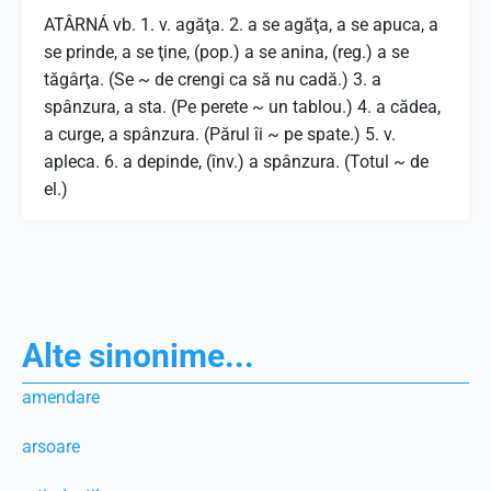
ATÂRNÁ vb. 1. v. agăţa. 2. a se agăţa, a se apuca, a
se prinde, a se ţine, (pop.) a se anina, (reg.) a se
tăgârţa. (Se ~ de crengi ca să nu cadă.) 3. a
spânzura, a sta. (Pe perete ~ un tablou.) 4. a cădea,
a curge, a spânzura. (Părul îi ~ pe spate.) 5. v.
apleca. 6. a depinde, (înv.) a spânzura. (Totul ~ de
el.)
Alte sinonime...
amendare
arsoare