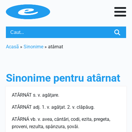
Acasã
»
Sinonime
»
atârnat
Sinonime pentru
atârnat
ATÂRNÁT s. v. agăţare.
ATÂRNÁT adj. 1. v. agăţat. 2. v. clăpăug.
ATÂRNÁ vb. v. avea, cântări, codi, ezita, pregeta,
proveni, rezulta, spânzura, şovăi.