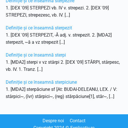
Definiție și ce înseamnă sterpezire
1. [DEX '09] STERPEZI vb. IV v. strepezi. 2. [DEX '09]
STREPEZI, strepezesc, vb. IV. […]
Definiție și ce înseamnă sterpezit
1. [DEX '09] STERPEZIT, -Ă adj. v. strepezit. 2. [MDA2]
sterpezit, ~ă a vz strepezit […]
Definiție și ce înseamnă sterpi
1. [MDA2] sterpi v vz stârpi 2. [DEX '09] STÂRPI, stârpesc,
vb. IV. 1. Tranz. […]
Definiție și ce înseamnă sterpiciune
1. [MDA2] sterpăciune sf [At: BUDAI-DELEANU, LEX. / V:
stârpici~, (îvr) stărpici~, (reg) stărpăciune[1], stăr~, […]
Despre noi
Contact
Copyright
2024
© Explicativ.ro