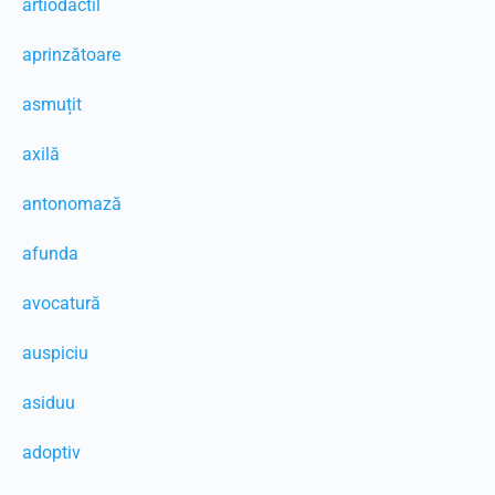
artiodactil
aprinzătoare
asmuțit
axilă
antonomază
afunda
avocatură
auspiciu
asiduu
adoptiv