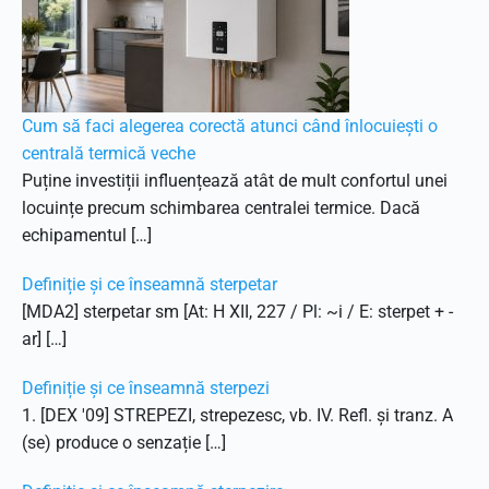
Cum să faci alegerea corectă atunci când înlocuiești o
centrală termică veche
Puține investiții influențează atât de mult confortul unei
locuințe precum schimbarea centralei termice. Dacă
echipamentul […]
Definiție și ce înseamnă sterpetar
[MDA2] sterpetar sm [At: H XII, 227 / Pl: ~i / E: sterpet + -
ar] […]
Definiție și ce înseamnă sterpezi
1. [DEX '09] STREPEZI, strepezesc, vb. IV. Refl. și tranz. A
(se) produce o senzație […]