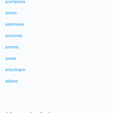
acompania
aferim
aidomanie
acufunda
axiomă
aiurea
anizotropie
ațâțare