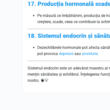
17. Producția hormonală scade
Pe măsură ce îmbătrânim, producția de hor
creștere, scade, ceea ce contribuie la sch
18. Sistemul endocrin și sănă
Dezechilibrele hormonale pot afecta sănăta
pot provoca
depresie
sau
anxietate
.
Sistemul endocrin este un adevărat maestru al r
mențin sănătatea și echilibrul. Înțelegerea func
nostru. 🧠💡