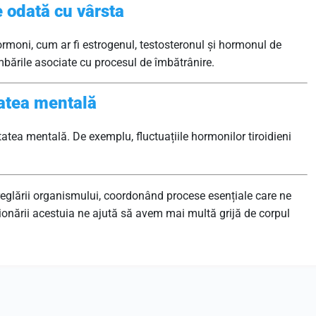
 odată cu vârsta
moni, cum ar fi estrogenul, testosteronul și hormonul de
imbările asociate cu procesul de îmbătrânire.
tatea mentală
tea mentală. De exemplu, fluctuațiile hormonilor tiroidieni
eglării organismului, coordonând procese esențiale care ne
ționării acestuia ne ajută să avem mai multă grijă de corpul