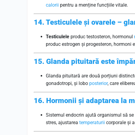
calorii
pentru a menține funcțiile vitale.
14. Testiculele și ovarele – gl
Testiculele
produc testosteron, hormonul
produc estrogen și progesteron, hormoni es
15. Glanda pituitară este împăr
Glanda pituitară are două porțiuni distinc
gonadotropi, și lobo
posterior
, care eliber
16. Hormonii și adaptarea la 
Sistemul endocrin ajută organismul să se 
stres, ajustarea
temperaturii
corporale și a