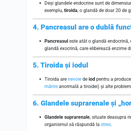
Deși glandele endocrine sunt de dimensiun
exemplu,
tiroida
, o glandă de doar 20 de 
4. Pancreasul are o dublă func
Pancreasul
este atât o glandă endocrină
glandă exocrină, care eliberează enzime di
5. Tiroida și iodul
Tiroida are
nevoie
de
iod
pentru a produce 
mărire
anormală a tiroidei) și alte probleme
6. Glandele suprarenale și „ho
Glandele suprarenale
, situate deasupra ri
organismul să răspundă la
stres
.