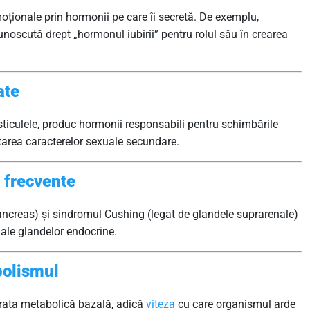
oționale prin hormonii pe care îi secretă. De exemplu,
noscută drept „hormonul iubirii” pentru rolul său în crearea
ate
esticulele, produc hormonii responsabili pentru schimbările
ltarea caracterelor sexuale secundare.
t frecvente
ancreas) și sindromul Cushing (legat de glandele suprarenale)
ale glandelor endocrine.
bolismul
 rata metabolică bazală, adică
viteza
cu care organismul arde