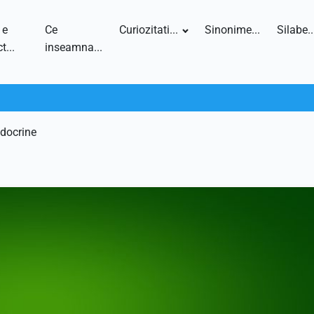
 e
Ce
Curiozitati...
Sinonime...
Silabe..
t...
inseamna...
ndocrine