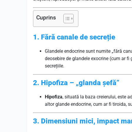
Cuprins
1. Fără canale de secreție
Glandele endocrine sunt numite „fără canal
deosebire de glandele exocrine (cum ar fi 
secrețiile.
2. Hipofiza – „glanda șefă”
Hipofiza
, situată la baza creierului, este
altor glande endocrine, cum ar fi tiroida, 
3. Dimensiuni mici, impact ma