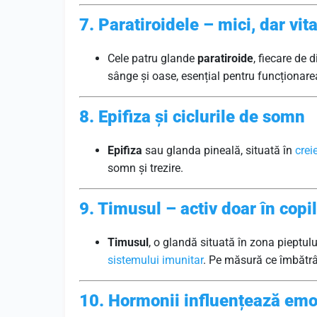
7. Paratiroidele – mici, dar vit
Cele patru glande
paratiroide
, fiecare de
sânge și oase, esențial pentru funcționarea
8. Epifiza și ciclurile de somn
Epifiza
sau glanda pineală, situată în
creie
somn și trezire.
9. Timusul – activ doar în copil
Timusul
, o glandă situată în zona pieptului
sistemului imunitar
. Pe măsură ce îmbătrâ
10. Hormonii influențează emoț