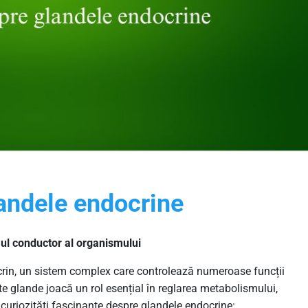
landele endocrine
mul conductor al organismului
rin, un sistem complex care controlează numeroase funcții
e glande joacă un rol esențial în reglarea metabolismului,
va curiozități fascinante despre glandele endocrine: