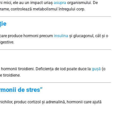
i mici, ele au un impact uriaș
asupra
organismului. De
grame, controlează metabolismul întregului corp.
ție
, care produce hormoni precum
insulina
și glucagonul, cât și o
gestive.
hormonii tiroidieni. Deficiența de iod poate duce la
gușă
(o
 tiroidiene.
rmonii de stres”
nichilor, produc cortizol și adrenalină, hormonii care ajută