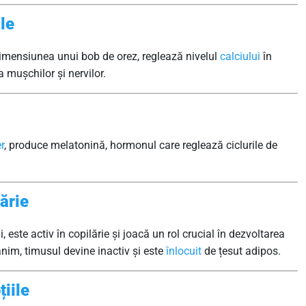
ale
 dimensiunea unui bob de orez, reglează nivelul
calciului
în
 mușchilor și nervilor.
r
, produce melatonină, hormonul care reglează ciclurile de
ărie
, este activ în copilărie și joacă un rol crucial în dezvoltarea
nim, timusul devine inactiv și este
înlocuit
de țesut adipos.
iile