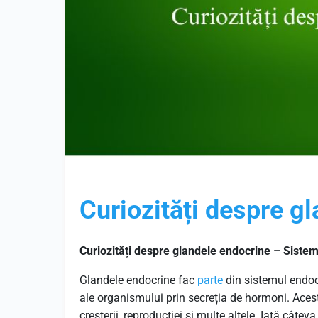
Curiozități despre g
Curiozități despre glandele endocrine – Siste
Glandele endocrine fac
parte
din sistemul endoc
ale organismului prin secreția de hormoni. Acest
creșterii, reproducției și multe altele. Iată câte