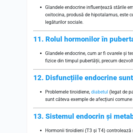
Glandele endocrine influențează stările em
oxitocina, produsă de hipotalamus, este cu
legăturilor sociale.
11. Rolul hormonilor în pubert
Glandele endocrine, cum ar fi ovarele și t
fizice din timpul pubertății, precum dezvo
12. Disfuncțiile endocrine sun
Problemele tiroidiene,
diabetul
(legat de p
sunt câteva exemple de afecțiuni comune 
13. Sistemul endocrin și meta
Hormonii tiroidieni (T3 și T4) controlează