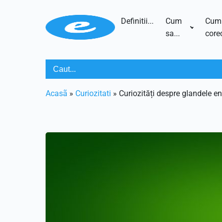
Definitii...
Cum
Cum
sa...
corec
Acasã
»
Curiozitati
»
Curiozități despre glandele e