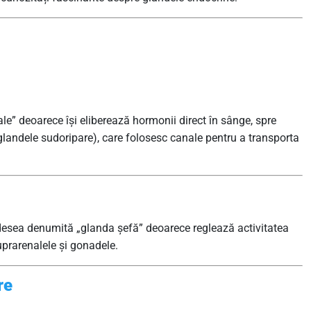
e” deoarece își eliberează hormonii direct în sânge, spre
glandele sudoripare), care folosesc canale pentru a transporta
 adesea denumită „glanda șefă” deoarece reglează activitatea
suprarenalele și gonadele.
re