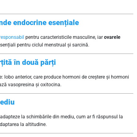
ande endocrine esențiale
responsabil
pentru caracteristicile masculine, iar
ovarele
ențiali pentru ciclul menstrual și sarcină.
țită în două părți
te: lobo anterior, care produce hormoni de creștere și hormoni
ează vasopresina și oxitocina.
mediu
adapteze la schimbările din mediu, cum ar fi răspunsul la
daptarea la altitudine.